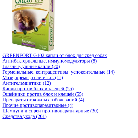
GREENFORT G102 капли от блох для сред собак
Антибактериальные, иммуномодуляторы (8)
Глазные, ушные капли (20)
Гормональные, контрацептивы, успокоительные (14)
Мази, кремы, гели и т.п. (11)
Антигельминтики (12)
Капли против блох и клещей (55)
Ошейники против блох и клещей (55)
Препараты от кожных заболеваний (4)
Прочие противопаразитарные (4)
Шампуни и спреи противопаразитарные (30)
Средства ухода (201)