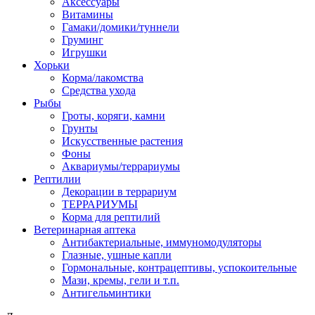
Аксессуары
Витамины
Гамаки/домики/туннели
Груминг
Игрушки
Хорьки
Корма/лакомства
Средства ухода
Рыбы
Гроты, коряги, камни
Грунты
Искусственные растения
Фоны
Аквариумы/террариумы
Рептилии
Декорации в террариум
ТЕРРАРИУМЫ
Корма для рептилий
Ветеринарная аптека
Антибактериальные, иммуномодуляторы
Глазные, ушные капли
Гормональные, контрацептивы, успокоительные
Мази, кремы, гели и т.п.
Антигельминтики