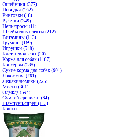
Ошейники (377)
Поводки (162)
Ринговки (18)
Рулетки (249)
Цепи/тросы (11)
Шлейки/комплекты (212)
Витамины (113)
Груминг (169)
Игрушки (548)
Клетки/вольеры (20)
Корма для собак (1187)
Консервы (285)
Сухие корма для собак (901)
Лакомства (761)
Лежаки/домики (225)
Миски (301)
Одежда (594)
Сумки/переноски (64)
Шампуни/спреи (113)
Кошки