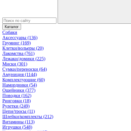
Каталог
Собаки
Аксессуары (136)
Груминг (169)
Клетки/вольеры (20)
Лакомства (761)
Лежаки/домики (225)
Миски (301)
Сумки/переноски (64)
Амуниция (1144)
Комплектующие (60)
Намордники (54)
Ошейники (377)
Поводки (162)
Ринговки (18)
Рулетки (249)
Цепи/тросы (11)
Шлейки/комплекты (212)
Витамины (113)
Игрушки (548)