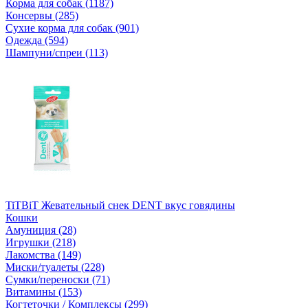
Корма для собак (1187)
Консервы (285)
Сухие корма для собак (901)
Одежда (594)
Шампуни/спреи (113)
TiTBiT Жевательный снек DENT вкус говядины
Кошки
Амуниция (28)
Игрушки (218)
Лакомства (149)
Миски/туалеты (228)
Сумки/переноски (71)
Витамины (153)
Когтеточки / Комплексы (299)