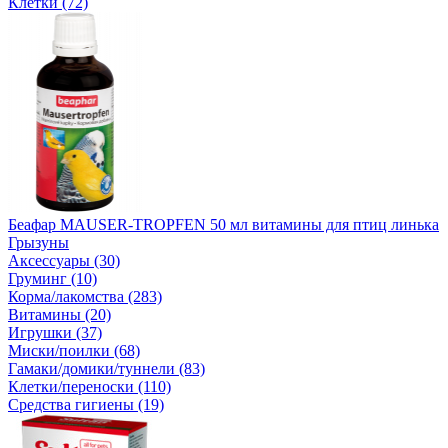
Клетки (72)
Беафар MAUSER-TROPFEN 50 мл витамины для птиц линька
Грызуны
Аксессуары (30)
Груминг (10)
Корма/лакомства (283)
Витамины (20)
Игрушки (37)
Миски/поилки (68)
Гамаки/домики/туннели (83)
Клетки/переноски (110)
Средства гигиены (19)