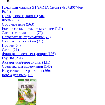
Гамак для хорьков 5 ГАММА Сиеста 430*290*4мм.
Рыбы
Гроты, коряги, камни (540)
Фоны (55)
Оборудование (563)
Компрессоры и комплектующие (125)
Лампы, светильники (73)
Нагреватели, термометры (73)
Очистители, скребки (31)
Прочее (54)
Сачки (21)
Фильтры и комплектующие (186)
Грунты (251)
Аквариумы/террариумы (131)
Средства для содержания (146)
Искусственные растения (260)
Корма для рыб (156)