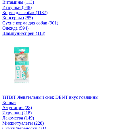
Витамины (113)
Игрушки (548)
Корма для собак (1187)
Консервы (285)
Сухие корма для собак (901)
Одежда (594)
Шампуни/спреи (113)
TiTBiT Жевательный снек DENT вкус говядины
Кошки
Амуниция (28)
Игрушки (218)
Лакомства (149)
Миски/туалеты (228)
Сумки/переноски (71)