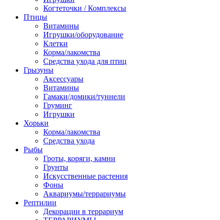
Когтеточки / Комплексы
Птицы
Витамины
Игрушки/оборудование
Клетки
Корма/лакомства
Средства ухода для птиц
Грызуны
Аксессуары
Витамины
Гамаки/домики/туннели
Груминг
Игрушки
Хорьки
Корма/лакомства
Средства ухода
Рыбы
Гроты, коряги, камни
Грунты
Искусственные растения
Фоны
Аквариумы/террариумы
Рептилии
Декорации в террариум