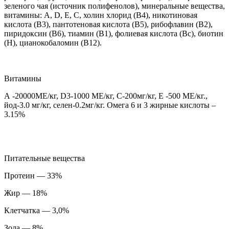
зеленого чая (источник полифенолов), минеральные вещества,
витамины: А, D, Е, С, холин хлорид (В4), никотиновая
кислота (В3), пантотеновая кислота (В5), рибофлавин (В2),
пиридоксин (В6), тиамин (В1), фолиевая кислота (Вc), биотин
(Н), цианокобаломин (В12).
Витамины
А -20000МЕ/кг, D3-1000 МЕ/кг, С-200мг/кг, Е -500 МЕ/кг.,
йод-3.0 мг/кг, селен-0.2мг/кг. Омега 6 и 3 жирные кислоты –
3.15%
Питательные вещества
Протеин — 33%
Жир — 18%
Клетчатка — 3,0%
Зола — 8%