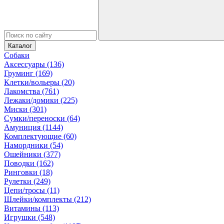
Каталог
Собаки
Аксессуары (136)
Груминг (169)
Клетки/вольеры (20)
Лакомства (761)
Лежаки/домики (225)
Миски (301)
Сумки/переноски (64)
Амуниция (1144)
Комплектующие (60)
Намордники (54)
Ошейники (377)
Поводки (162)
Ринговки (18)
Рулетки (249)
Цепи/тросы (11)
Шлейки/комплекты (212)
Витамины (113)
Игрушки (548)