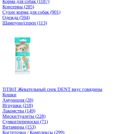
Корма для собак (1187)
Консервы (285)
Сухие корма для собак (901)
Одежда (594)
Шампуни/спреи (113)
TiTBiT Жевательный снек DENT вкус говядины
Кошки
Амуниция (28)
Игрушки (218)
Лакомства (149)
Миски/туалеты (228)
Сумки/переноски (71)
Витамины (153)
Когтеточки / Комплексы (299)