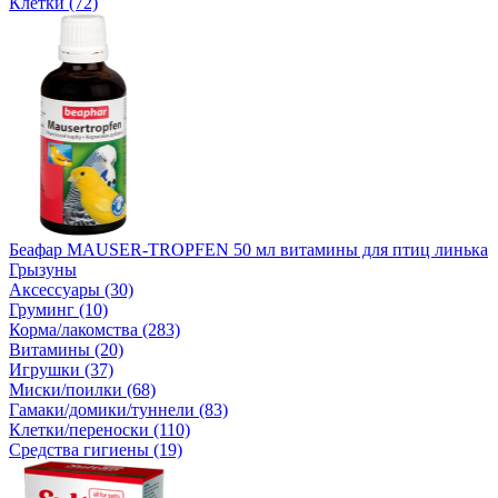
Клетки (72)
Беафар MAUSER-TROPFEN 50 мл витамины для птиц линька
Грызуны
Аксессуары (30)
Груминг (10)
Корма/лакомства (283)
Витамины (20)
Игрушки (37)
Миски/поилки (68)
Гамаки/домики/туннели (83)
Клетки/переноски (110)
Средства гигиены (19)