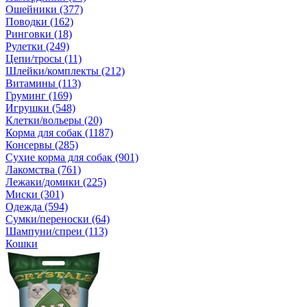
Ошейники (377)
Поводки (162)
Ринговки (18)
Рулетки (249)
Цепи/тросы (11)
Шлейки/комплекты (212)
Витамины (113)
Груминг (169)
Игрушки (548)
Клетки/вольеры (20)
Корма для собак (1187)
Консервы (285)
Сухие корма для собак (901)
Лакомства (761)
Лежаки/домики (225)
Миски (301)
Одежда (594)
Сумки/переноски (64)
Шампуни/спреи (113)
Кошки