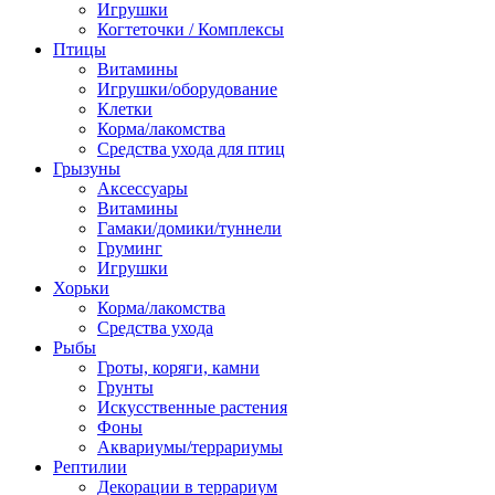
Игрушки
Когтеточки / Комплексы
Птицы
Витамины
Игрушки/оборудование
Клетки
Корма/лакомства
Средства ухода для птиц
Грызуны
Аксессуары
Витамины
Гамаки/домики/туннели
Груминг
Игрушки
Хорьки
Корма/лакомства
Средства ухода
Рыбы
Гроты, коряги, камни
Грунты
Искусственные растения
Фоны
Аквариумы/террариумы
Рептилии
Декорации в террариум