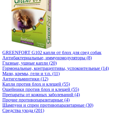
GREENFORT G102 капли от блох для сред собак
Антибактериальные, иммуномодуляторы (8)
Глазные, ушные капли (20)
Гормональные, контрацептивы, успокоительные (14)
Мази, кремы, гели и т.п. (11)
Антигельминтики (12)
Капли против блох и клещей (55)
Ошейники против блох и клещей (55)
Препараты от кожных заболеваний (4)
Прочие противопаразитарные (4)
Шампуни и спреи противопаразитарные (30)
Средства ухода (201)