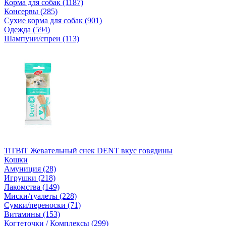
Корма для собак (1187)
Консервы (285)
Сухие корма для собак (901)
Одежда (594)
Шампуни/спреи (113)
TiTBiT Жевательный снек DENT вкус говядины
Кошки
Амуниция (28)
Игрушки (218)
Лакомства (149)
Миски/туалеты (228)
Сумки/переноски (71)
Витамины (153)
Когтеточки / Комплексы (299)