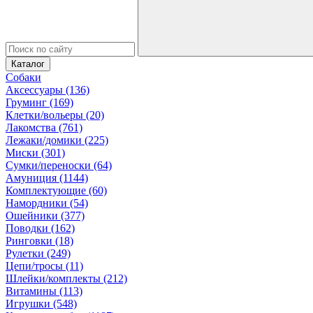
Каталог
Собаки
Аксессуары (136)
Груминг (169)
Клетки/вольеры (20)
Лакомства (761)
Лежаки/домики (225)
Миски (301)
Сумки/переноски (64)
Амуниция (1144)
Комплектующие (60)
Намордники (54)
Ошейники (377)
Поводки (162)
Ринговки (18)
Рулетки (249)
Цепи/тросы (11)
Шлейки/комплекты (212)
Витамины (113)
Игрушки (548)