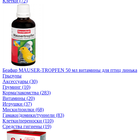
Клетки (72)
Беафар MAUSER-TROPFEN 50 мл витамины для птиц линька
Грызуны
Аксессуары (30)
Груминг (10)
Корма/лакомства (283)
Витамины (20)
Игрушки (37)
Миски/поилки (68)
Гамаки/домики/туннели (83)
Клетки/переноски (110)
Средства гигиены (19)