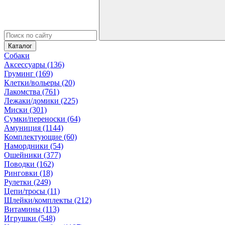
Каталог
Собаки
Аксессуары (136)
Груминг (169)
Клетки/вольеры (20)
Лакомства (761)
Лежаки/домики (225)
Миски (301)
Сумки/переноски (64)
Амуниция (1144)
Комплектующие (60)
Намордники (54)
Ошейники (377)
Поводки (162)
Ринговки (18)
Рулетки (249)
Цепи/тросы (11)
Шлейки/комплекты (212)
Витамины (113)
Игрушки (548)