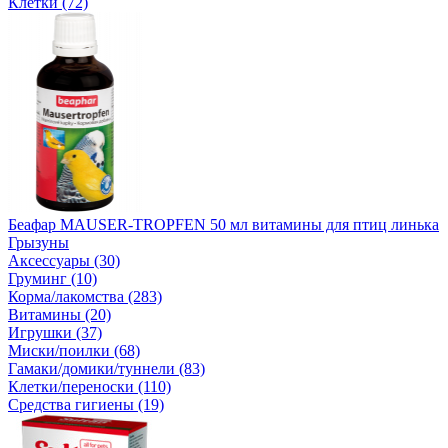
Клетки (72)
Беафар MAUSER-TROPFEN 50 мл витамины для птиц линька
Грызуны
Аксессуары (30)
Груминг (10)
Корма/лакомства (283)
Витамины (20)
Игрушки (37)
Миски/поилки (68)
Гамаки/домики/туннели (83)
Клетки/переноски (110)
Средства гигиены (19)