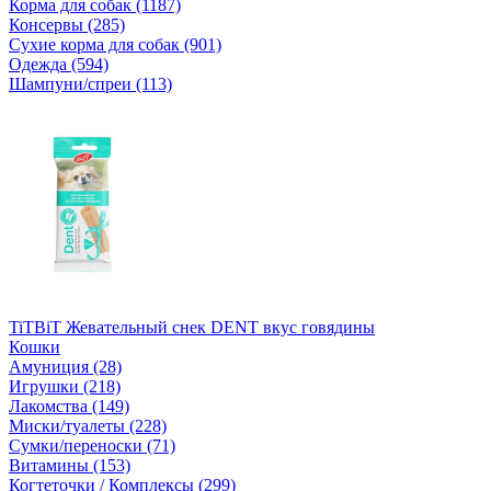
Корма для собак (1187)
Консервы (285)
Сухие корма для собак (901)
Одежда (594)
Шампуни/спреи (113)
TiTBiT Жевательный снек DENT вкус говядины
Кошки
Амуниция (28)
Игрушки (218)
Лакомства (149)
Миски/туалеты (228)
Сумки/переноски (71)
Витамины (153)
Когтеточки / Комплексы (299)