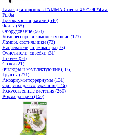
Гамак для хорьков 5 ГАММА Сиеста 430*290*4мм.
Рыбы
Гроты, коряги, камни (540)
Фоны (55)
Оборудование (563)
Компрессоры и комплектующие (125)
Лампы, светильники (73)
Нагреватели, термометры (73)
Очистители, скребки (31)
Прочее (54)
Сачки (21)
Фильтры и комплектующие (186)
Грунты (251)
Аквариумы/террариумы (131)
Средства для содержания (146)
Искусственные растения (260)
Корма для рыб (156)