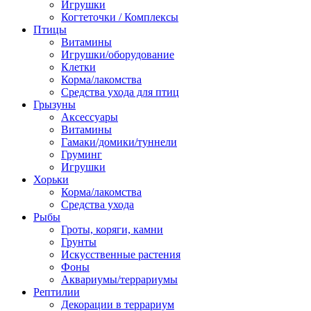
Игрушки
Когтеточки / Комплексы
Птицы
Витамины
Игрушки/оборудование
Клетки
Корма/лакомства
Средства ухода для птиц
Грызуны
Аксессуары
Витамины
Гамаки/домики/туннели
Груминг
Игрушки
Хорьки
Корма/лакомства
Средства ухода
Рыбы
Гроты, коряги, камни
Грунты
Искусственные растения
Фоны
Аквариумы/террариумы
Рептилии
Декорации в террариум