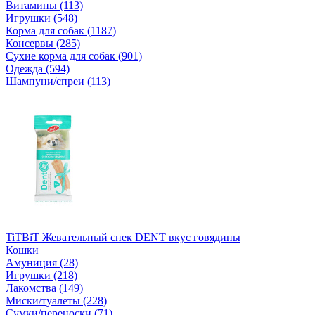
Витамины (113)
Игрушки (548)
Корма для собак (1187)
Консервы (285)
Сухие корма для собак (901)
Одежда (594)
Шампуни/спреи (113)
TiTBiT Жевательный снек DENT вкус говядины
Кошки
Амуниция (28)
Игрушки (218)
Лакомства (149)
Миски/туалеты (228)
Сумки/переноски (71)