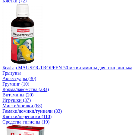
Клетки (72)
Беафар MAUSER-TROPFEN 50 мл витамины для птиц линька
Грызуны
Аксессуары (30)
Груминг (10)
Корма/лакомства (283)
Витамины (20)
Игрушки (37)
Миски/поилки (68)
Гамаки/домики/туннели (83)
Клетки/переноски (110)
Средства гигиены (19)