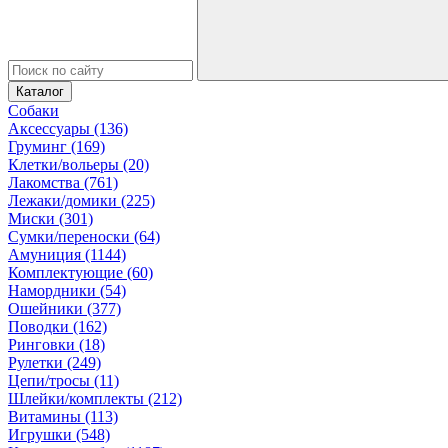
Каталог
Собаки
Аксессуары (136)
Груминг (169)
Клетки/вольеры (20)
Лакомства (761)
Лежаки/домики (225)
Миски (301)
Сумки/переноски (64)
Амуниция (1144)
Комплектующие (60)
Намордники (54)
Ошейники (377)
Поводки (162)
Ринговки (18)
Рулетки (249)
Цепи/тросы (11)
Шлейки/комплекты (212)
Витамины (113)
Игрушки (548)