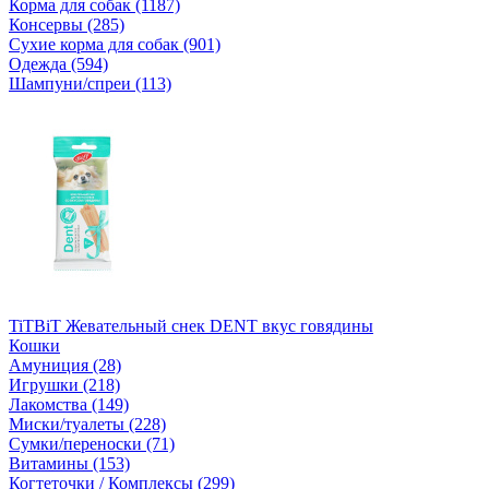
Корма для собак (1187)
Консервы (285)
Сухие корма для собак (901)
Одежда (594)
Шампуни/спреи (113)
TiTBiT Жевательный снек DENT вкус говядины
Кошки
Амуниция (28)
Игрушки (218)
Лакомства (149)
Миски/туалеты (228)
Сумки/переноски (71)
Витамины (153)
Когтеточки / Комплексы (299)