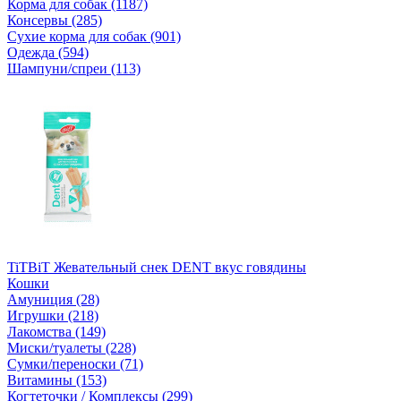
Корма для собак (1187)
Консервы (285)
Сухие корма для собак (901)
Одежда (594)
Шампуни/спреи (113)
TiTBiT Жевательный снек DENT вкус говядины
Кошки
Амуниция (28)
Игрушки (218)
Лакомства (149)
Миски/туалеты (228)
Сумки/переноски (71)
Витамины (153)
Когтеточки / Комплексы (299)