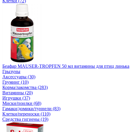
Клетки (72)
Беафар MAUSER-TROPFEN 50 мл витамины для птиц линька
Грызуны
Аксессуары (30)
Груминг (10)
Корма/лакомства (283)
Витамины (20)
Игрушки (37)
Миски/поилки (68)
Гамаки/домики/туннели (83)
Клетки/переноски (110)
Средства гигиены (19)