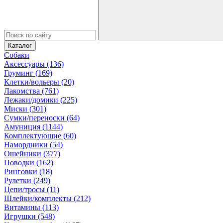
Каталог
Собаки
Аксессуары (136)
Груминг (169)
Клетки/вольеры (20)
Лакомства (761)
Лежаки/домики (225)
Миски (301)
Сумки/переноски (64)
Амуниция (1144)
Комплектующие (60)
Намордники (54)
Ошейники (377)
Поводки (162)
Ринговки (18)
Рулетки (249)
Цепи/тросы (11)
Шлейки/комплекты (212)
Витамины (113)
Игрушки (548)