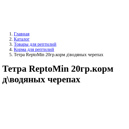
Главная
Каталог
Товары для рептилий
Корма для рептилий
Тетра ReptoMin 20гр.корм д\водяных черепах
Тетра ReptoMin 20гр.корм
д\водяных черепах