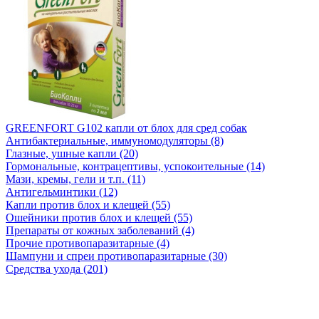
GREENFORT G102 капли от блох для сред собак
Антибактериальные, иммуномодуляторы (8)
Глазные, ушные капли (20)
Гормональные, контрацептивы, успокоительные (14)
Мази, кремы, гели и т.п. (11)
Антигельминтики (12)
Капли против блох и клещей (55)
Ошейники против блох и клещей (55)
Препараты от кожных заболеваний (4)
Прочие противопаразитарные (4)
Шампуни и спреи противопаразитарные (30)
Средства ухода (201)