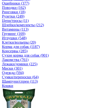
Ошейники (377)
Поводки (162)
Ринговки (18)
Рулетки (249)
Цепи/тросы (11)
Шлейки/комплекты (212)
Витамины (113)
Груминг (169)
Игрушки (548)
Клетки/вольеры (20)
Корма для собак (1187)
Консервы (285)
Сухие корма для собак (901)
Лакомства (761)
Лежаки/домики (225)
Миски (301)
Одежда (594)
Сумки/переноски (64)
Шампуни/спреи (113)
Кошки