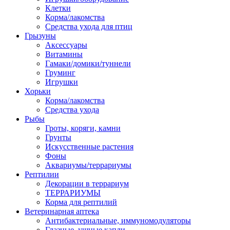
Клетки
Корма/лакомства
Средства ухода для птиц
Грызуны
Аксессуары
Витамины
Гамаки/домики/туннели
Груминг
Игрушки
Хорьки
Корма/лакомства
Средства ухода
Рыбы
Гроты, коряги, камни
Грунты
Искусственные растения
Фоны
Аквариумы/террариумы
Рептилии
Декорации в террариум
ТЕРРАРИУМЫ
Корма для рептилий
Ветеринарная аптека
Антибактериальные, иммуномодуляторы
Глазные, ушные капли