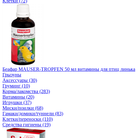
Клетки (72)
Беафар MAUSER-TROPFEN 50 мл витамины для птиц линька
Грызуны
Аксессуары (30)
Груминг (10)
Корма/лакомства (283)
Витамины (20)
Игрушки (37)
Миски/поилки (68)
Гамаки/домики/туннели (83)
Клетки/переноски (110)
Средства гигиены (19)