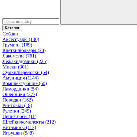
Каталог
Собаки
Аксессуары (136)
Груминг (169)
Клетки/вольеры (20)
Лакомства (761)
Лежаки/домики (225)
Миски (301)
Сумки/переноски (64)
Амуниция (1144)
Комплектующие (60)
Намордники (54)
Ошейники (377)
Поводки (162)
Ринговки (18)
Рулетки (249)
Цепи/тросы (11)
Шлейки/комплекты (212)
Витамины (113)
Игрушки (548)