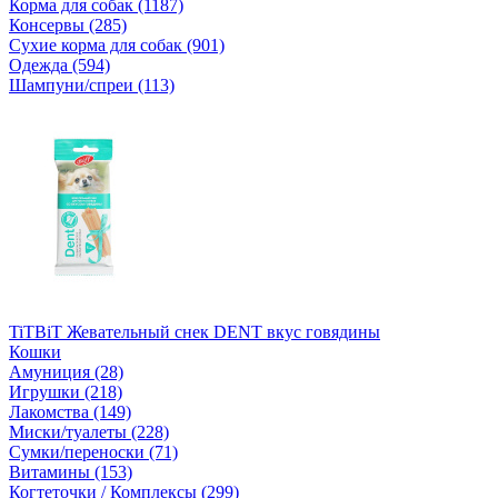
Корма для собак (1187)
Консервы (285)
Сухие корма для собак (901)
Одежда (594)
Шампуни/спреи (113)
TiTBiT Жевательный снек DENT вкус говядины
Кошки
Амуниция (28)
Игрушки (218)
Лакомства (149)
Миски/туалеты (228)
Сумки/переноски (71)
Витамины (153)
Когтеточки / Комплексы (299)