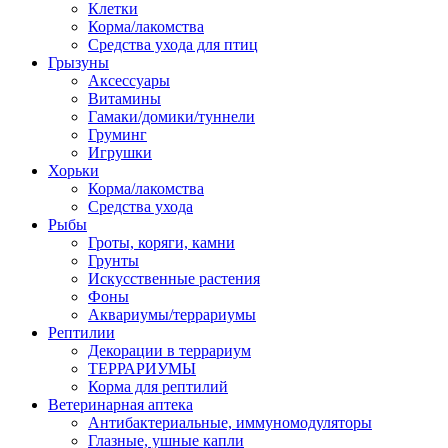
Клетки
Корма/лакомства
Средства ухода для птиц
Грызуны
Аксессуары
Витамины
Гамаки/домики/туннели
Груминг
Игрушки
Хорьки
Корма/лакомства
Средства ухода
Рыбы
Гроты, коряги, камни
Грунты
Искусственные растения
Фоны
Аквариумы/террариумы
Рептилии
Декорации в террариум
ТЕРРАРИУМЫ
Корма для рептилий
Ветеринарная аптека
Антибактериальные, иммуномодуляторы
Глазные, ушные капли