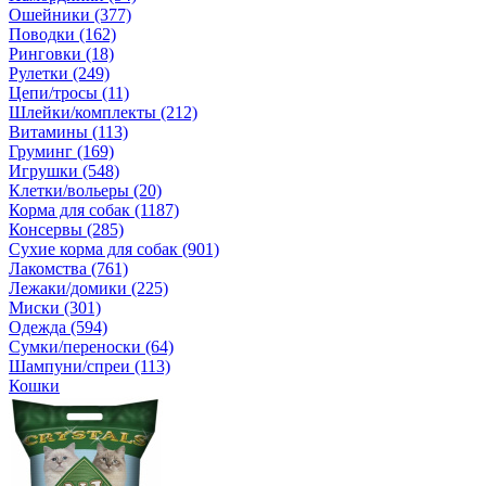
Ошейники (377)
Поводки (162)
Ринговки (18)
Рулетки (249)
Цепи/тросы (11)
Шлейки/комплекты (212)
Витамины (113)
Груминг (169)
Игрушки (548)
Клетки/вольеры (20)
Корма для собак (1187)
Консервы (285)
Сухие корма для собак (901)
Лакомства (761)
Лежаки/домики (225)
Миски (301)
Одежда (594)
Сумки/переноски (64)
Шампуни/спреи (113)
Кошки