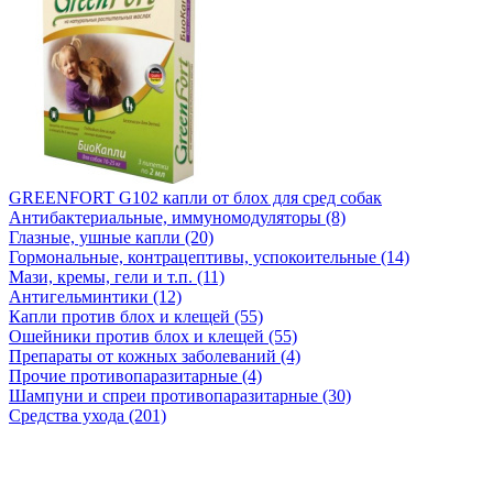
GREENFORT G102 капли от блох для сред собак
Антибактериальные, иммуномодуляторы (8)
Глазные, ушные капли (20)
Гормональные, контрацептивы, успокоительные (14)
Мази, кремы, гели и т.п. (11)
Антигельминтики (12)
Капли против блох и клещей (55)
Ошейники против блох и клещей (55)
Препараты от кожных заболеваний (4)
Прочие противопаразитарные (4)
Шампуни и спреи противопаразитарные (30)
Средства ухода (201)