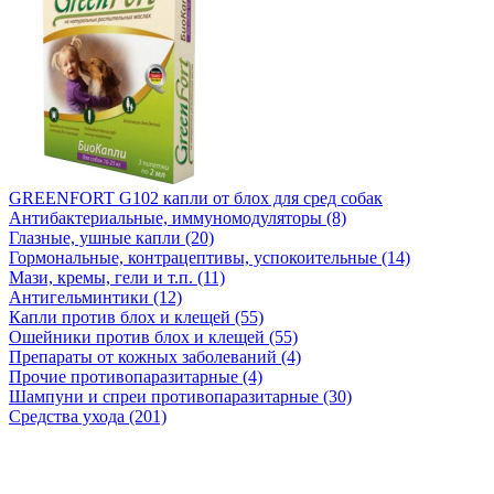
GREENFORT G102 капли от блох для сред собак
Антибактериальные, иммуномодуляторы (8)
Глазные, ушные капли (20)
Гормональные, контрацептивы, успокоительные (14)
Мази, кремы, гели и т.п. (11)
Антигельминтики (12)
Капли против блох и клещей (55)
Ошейники против блох и клещей (55)
Препараты от кожных заболеваний (4)
Прочие противопаразитарные (4)
Шампуни и спреи противопаразитарные (30)
Средства ухода (201)