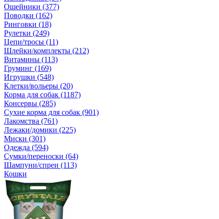
Ошейники (377)
Поводки (162)
Ринговки (18)
Рулетки (249)
Цепи/тросы (11)
Шлейки/комплекты (212)
Витамины (113)
Груминг (169)
Игрушки (548)
Клетки/вольеры (20)
Корма для собак (1187)
Консервы (285)
Сухие корма для собак (901)
Лакомства (761)
Лежаки/домики (225)
Миски (301)
Одежда (594)
Сумки/переноски (64)
Шампуни/спреи (113)
Кошки