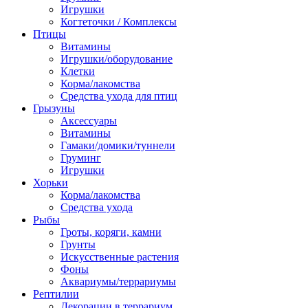
Игрушки
Когтеточки / Комплексы
Птицы
Витамины
Игрушки/оборудование
Клетки
Корма/лакомства
Средства ухода для птиц
Грызуны
Аксессуары
Витамины
Гамаки/домики/туннели
Груминг
Игрушки
Хорьки
Корма/лакомства
Средства ухода
Рыбы
Гроты, коряги, камни
Грунты
Искусственные растения
Фоны
Аквариумы/террариумы
Рептилии
Декорации в террариум