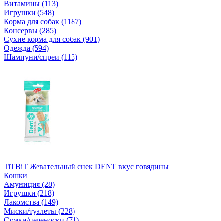
Витамины (113)
Игрушки (548)
Корма для собак (1187)
Консервы (285)
Сухие корма для собак (901)
Одежда (594)
Шампуни/спреи (113)
TiTBiT Жевательный снек DENT вкус говядины
Кошки
Амуниция (28)
Игрушки (218)
Лакомства (149)
Миски/туалеты (228)
Сумки/переноски (71)