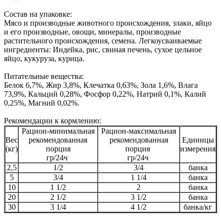
Состав на упаковке:
Мясо и производные животного происхождения, злаки, яйцо
и его производные, овощи, минералы, производные
растительного происхождения, семена. Легкоусваиваемые
ингредиенты: Индейка, рис, свиная печень, сухое цельное
яйцо, кукуруза, курица.
Питательные вещества:
Белок 6,7%, Жир 3,8%, Клечатка 0,63%, Зола 1,6%, Влага
73,9%, Кальций 0,28%, Фосфор 0,22%, Натрий 0,1%, Калий
0,25%, Магний 0,02%.
Рекомендации к кормлению:
Рацион-минимальная
Рацион-максимальная
Вес
рекомендованная
рекомендованная
Единицы
(кг)
порция
порция
измерения
гр/24ч
гр/24ч
2,5
1/2
3/4
банка
5
3/4
1 1/4
банка
10
1 1/2
2
банка
20
2 1/2
3 1/2
банка
30
3 1/4
4 1/2
банка/кг