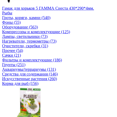
Гамак для хорьков 5 ГАММА Сиеста 430*290*4мм.
Рыбы
Гроты, коряги, камни (540)
Фоны (55)
Оборудование (563)
Компрессоры и комплектующие (125)
Лампы, светильники (73)
Нагреватели, термометры (73)
Очистители, скребки (31)
Прочее (54)
Сачки (21)
Фильтры и комплектующие (186)
Грунты (251)
Аквариумы/террариумы (131)
Средства для содержания (146)
Искусственные растения (260)
Корма для рыб (156)