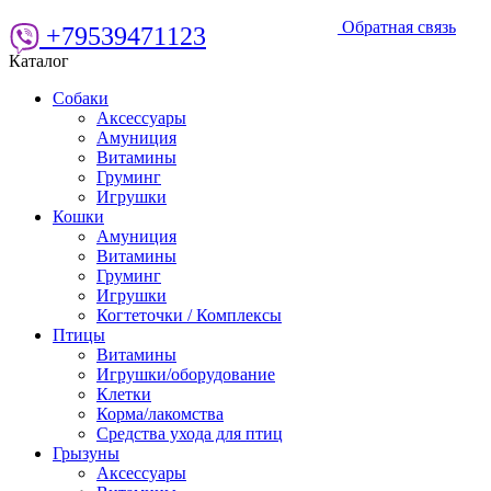
Обратная связь
+79539471123
Каталог
Собаки
Аксессуары
Амуниция
Витамины
Груминг
Игрушки
Кошки
Амуниция
Витамины
Груминг
Игрушки
Когтеточки / Комплексы
Птицы
Витамины
Игрушки/оборудование
Клетки
Корма/лакомства
Средства ухода для птиц
Грызуны
Аксессуары