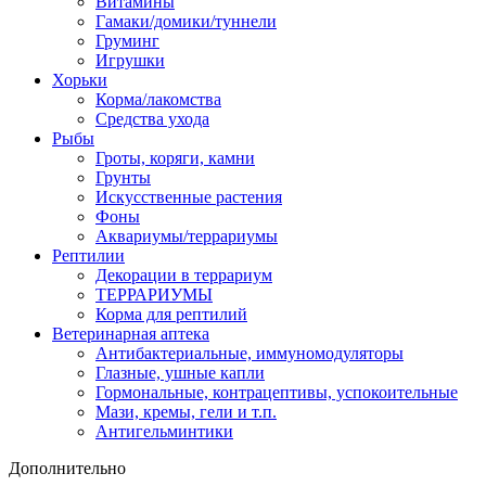
Витамины
Гамаки/домики/туннели
Груминг
Игрушки
Хорьки
Корма/лакомства
Средства ухода
Рыбы
Гроты, коряги, камни
Грунты
Искусственные растения
Фоны
Аквариумы/террариумы
Рептилии
Декорации в террариум
ТЕРРАРИУМЫ
Корма для рептилий
Ветеринарная аптека
Антибактериальные, иммуномодуляторы
Глазные, ушные капли
Гормональные, контрацептивы, успокоительные
Мази, кремы, гели и т.п.
Антигельминтики
Дополнительно