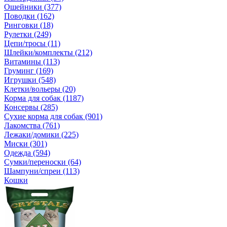
Ошейники (377)
Поводки (162)
Ринговки (18)
Рулетки (249)
Цепи/тросы (11)
Шлейки/комплекты (212)
Витамины (113)
Груминг (169)
Игрушки (548)
Клетки/вольеры (20)
Корма для собак (1187)
Консервы (285)
Сухие корма для собак (901)
Лакомства (761)
Лежаки/домики (225)
Миски (301)
Одежда (594)
Сумки/переноски (64)
Шампуни/спреи (113)
Кошки