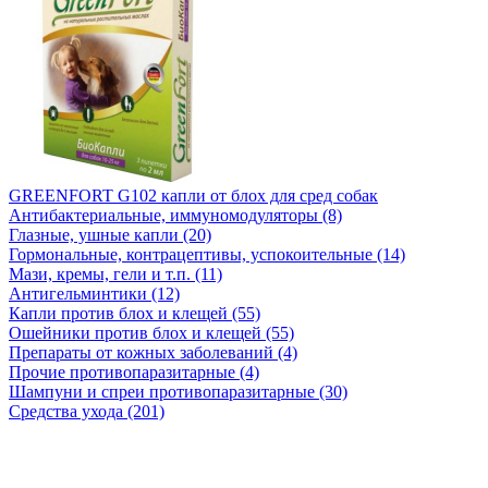
GREENFORT G102 капли от блох для сред собак
Антибактериальные, иммуномодуляторы (8)
Глазные, ушные капли (20)
Гормональные, контрацептивы, успокоительные (14)
Мази, кремы, гели и т.п. (11)
Антигельминтики (12)
Капли против блох и клещей (55)
Ошейники против блох и клещей (55)
Препараты от кожных заболеваний (4)
Прочие противопаразитарные (4)
Шампуни и спреи противопаразитарные (30)
Средства ухода (201)