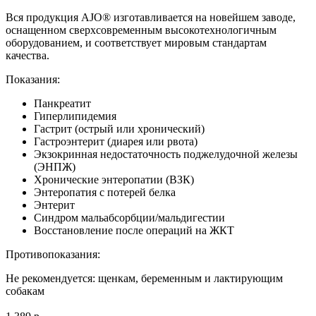
Вся продукция AJO® изготавливается на новейшем заводе,
оснащенном сверхсовременным высокотехнологичным
оборудованием, и соответствует мировым стандартам
качества.
Показания:
Панкреатит
Гиперлипидемия
Гастрит (острый или хронический)
Гастроэнтерит (диарея или рвота)
Экзокринная недостаточность поджелудочной железы
(ЭНПЖ)
Хронические энтеропатии (ВЗК)
Энтеропатия с потерей белка
Энтерит
Синдром мальабсорбции/мальдигестии
Восстановление после операций на ЖКТ
Противопоказания​:
Не рекомендуется: щенкам, беременным и лактирующим
собакам