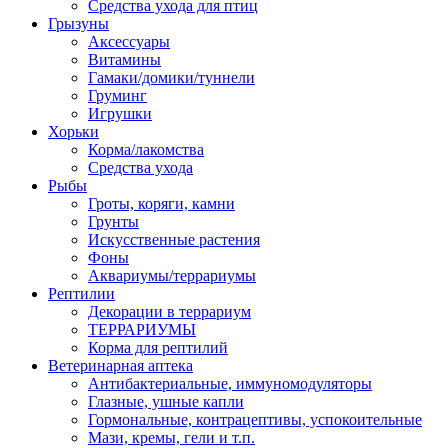
Средства ухода для птиц
Грызуны
Аксессуары
Витамины
Гамаки/домики/туннели
Груминг
Игрушки
Хорьки
Корма/лакомства
Средства ухода
Рыбы
Гроты, коряги, камни
Грунты
Искусственные растения
Фоны
Аквариумы/террариумы
Рептилии
Декорации в террариум
ТЕРРАРИУМЫ
Корма для рептилий
Ветеринарная аптека
Антибактериальные, иммуномодуляторы
Глазные, ушные капли
Гормональные, контрацептивы, успокоительные
Мази, кремы, гели и т.п.