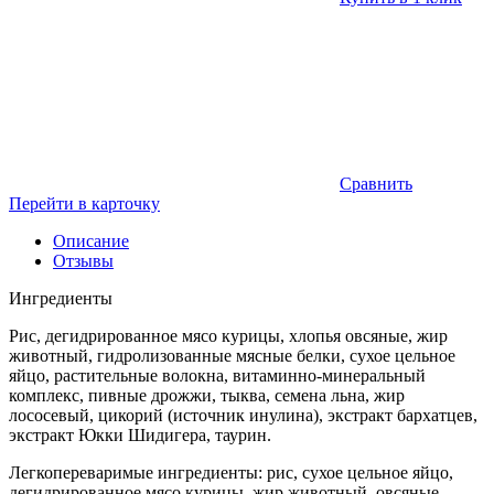
Сравнить
Перейти в карточку
Описание
Отзывы
Ингредиенты
Рис, дегидрированное мясо курицы, хлопья овсяные, жир
животный, гидролизованные мясные белки, сухое цельное
яйцо, растительные волокна, витаминно-минеральный
комплекс, пивные дрожжи, тыква, семена льна, жир
лососевый, цикорий (источник инулина), экстракт бархатцев,
экстракт Юкки Шидигера, таурин.
Легкопереваримые ингредиенты: рис, сухое цельное яйцо,
дегидрированное мясо курицы, жир животный, овсяные