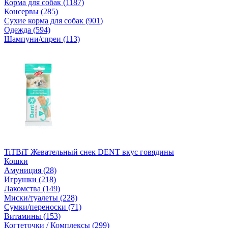
Корма для собак (1187)
Консервы (285)
Сухие корма для собак (901)
Одежда (594)
Шампуни/спреи (113)
TiTBiT Жевательный снек DENT вкус говядины
Кошки
Амуниция (28)
Игрушки (218)
Лакомства (149)
Миски/туалеты (228)
Сумки/переноски (71)
Витамины (153)
Когтеточки / Комплексы (299)