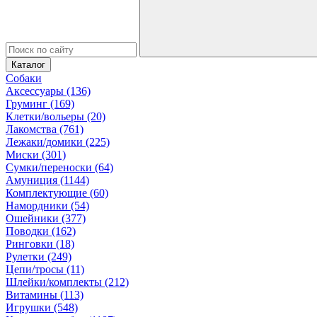
Каталог
Собаки
Аксессуары (136)
Груминг (169)
Клетки/вольеры (20)
Лакомства (761)
Лежаки/домики (225)
Миски (301)
Сумки/переноски (64)
Амуниция (1144)
Комплектующие (60)
Намордники (54)
Ошейники (377)
Поводки (162)
Ринговки (18)
Рулетки (249)
Цепи/тросы (11)
Шлейки/комплекты (212)
Витамины (113)
Игрушки (548)