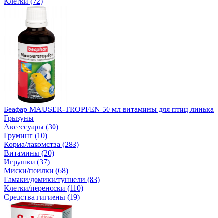
Клетки (72)
Беафар MAUSER-TROPFEN 50 мл витамины для птиц линька
Грызуны
Аксессуары (30)
Груминг (10)
Корма/лакомства (283)
Витамины (20)
Игрушки (37)
Миски/поилки (68)
Гамаки/домики/туннели (83)
Клетки/переноски (110)
Средства гигиены (19)