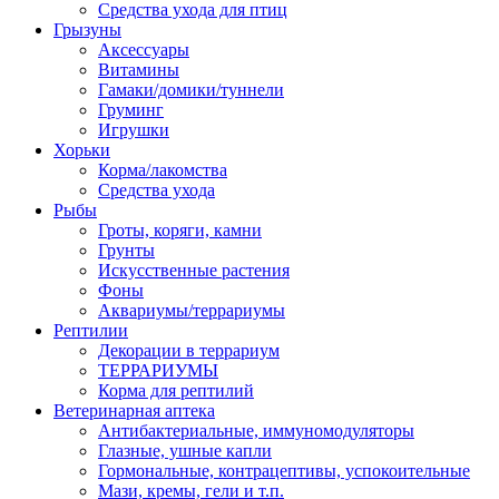
Средства ухода для птиц
Грызуны
Аксессуары
Витамины
Гамаки/домики/туннели
Груминг
Игрушки
Хорьки
Корма/лакомства
Средства ухода
Рыбы
Гроты, коряги, камни
Грунты
Искусственные растения
Фоны
Аквариумы/террариумы
Рептилии
Декорации в террариум
ТЕРРАРИУМЫ
Корма для рептилий
Ветеринарная аптека
Антибактериальные, иммуномодуляторы
Глазные, ушные капли
Гормональные, контрацептивы, успокоительные
Мази, кремы, гели и т.п.