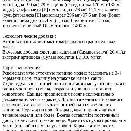
моногидрат 90 мг) 29 мг, цинк (оксид цинка 170 мг) 136 мг,
медь (сульфат меди [II] пентагидрат 46 мг) 11,7 мг, железо
(сульфат железа [II] моногидрат 296 мг) 97,5 мг, йод (йодат
кальция безводный 2,4 мг) 1,5 мг, L-карнитин: 135 мг,
технически чистый DL-метионин: 1400 мг.
Технологические добавки:
Антиоксиданты: экстракт токоферолов из растительных
масел.
Вкусовые добавки:экстракт каштана (Castanea sativa) 20 мг/кг,
экстракт артишока (Cynara scolymus L.) 300 мг/кг.
Нормы кормления:
Рекомендуемую суточную порцию можно разделить на 3-4
кормления (см. таблицу на упаковке или на сайте).
Индивидуальные потребности в питании могут отличаться в
зависимости от размера, возраста и уровня активности
животного. Данные предписания носят исключительно
рекомендательный характер. Для достижения оптимального
состояния животного может потребоваться изменения
рациона. Переход на новый корм должен происходить в
течение недели или более. Всегда оставляйте постоянный
доступ к чистой питьевой воде. Хранить в сухом прохладном
месте (подробнее см. на упаковке). Корм для домашних
животных не предназначен для употребления в пищу