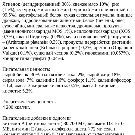
Ягненок (дегидрированный 30%, свежее мясо 10%), рис
(15%), кукуруза, животный жир (куриный жир очищенный на
99,5%), картофельный белок, сухая свекольная пульпа, пивные
дрожжи, гидролизованный животный белок (печень), овес,
сухое яйцо, минеральные вещества, дрожжевые продукты
(маннанолигосахариды МОS 1%), ксилоолигосахариды (XOS
0,3%), юкка Шидигера (0,3%), мука из водорослей (спирулина
– (Arthrospira platensis) 0,3%), продукты переработки растений
(корень эхинацеи (Echinacea purpurea) 0,2%, орегано (Origanum
Vulgare) 0,1%), сушеный чеснок (0,2%), глюкозамин (0,057%),
хондроитина сульфат (0,04%).
Питательная ценность:
сырой белок: 30%, сырая клетчатка: 2%, сырой жир: 18%,
сырая зола: 7%, кальций: 1,6%, фосфор: 1,1%, кальций/фосфор
= 1,4, омега-3 жирные кислоты: 0,5%, омега-6 жирные
кислоты: 5,2%.
Энергетическая ценность:
4 200 ккал/кг.
Питательные добавки в одном кг:
витамин A (ретинола ацетат) 30 700 МЕ, витамин D3 1610
МЕ, витамин Е (альфа-токоферола ацетат) 72 мг, селен
(селенит натрия 0,4 мг) 0,2 мг, марганец (сульфат марганца