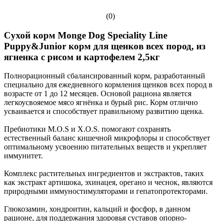
(0)
Cухой корм Monge Dog Speciality Line
Puppy&Junior корм для щенков всех пород, из
ягненка с рисом и картофелем 2,5кг
Полнорационный сбалансированный корм, разработанный
специально для ежедневного кормления щенков всех пород в
возрасте от 1 до 12 месяцев. Основой рациона является
легкоусвояемое мясо ягнёнка и бурый рис. Корм отлично
усваивается и способствует правильному развитию щенка.
Пребиотики М.О.S и X.O.S. помогают сохранять
естественный баланс кишечной микрофлоры и способствует
оптимальному усвоению питательных веществ и укрепляет
иммунитет.
Комплекс растительных ингредиентов и экстрактов, таких
как экстракт артишока, эхинацея, орегано и чеснок, являются
природными иммуностимуляторами и гепатопротекторами.
Глюкозамин, хондроитин, кальций и фосфор, в данном
рационе, для поддержания здоровья суставов опорно-