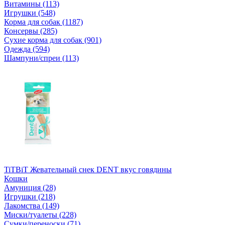
Витамины (113)
Игрушки (548)
Корма для собак (1187)
Консервы (285)
Сухие корма для собак (901)
Одежда (594)
Шампуни/спреи (113)
TiTBiT Жевательный снек DENT вкус говядины
Кошки
Амуниция (28)
Игрушки (218)
Лакомства (149)
Миски/туалеты (228)
Сумки/переноски (71)