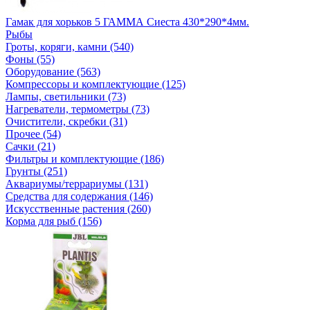
Гамак для хорьков 5 ГАММА Сиеста 430*290*4мм.
Рыбы
Гроты, коряги, камни (540)
Фоны (55)
Оборудование (563)
Компрессоры и комплектующие (125)
Лампы, светильники (73)
Нагреватели, термометры (73)
Очистители, скребки (31)
Прочее (54)
Сачки (21)
Фильтры и комплектующие (186)
Грунты (251)
Аквариумы/террариумы (131)
Средства для содержания (146)
Искусственные растения (260)
Корма для рыб (156)