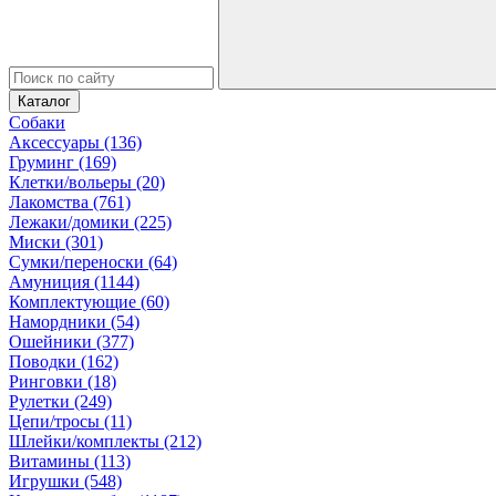
Каталог
Собаки
Аксессуары (136)
Груминг (169)
Клетки/вольеры (20)
Лакомства (761)
Лежаки/домики (225)
Миски (301)
Сумки/переноски (64)
Амуниция (1144)
Комплектующие (60)
Намордники (54)
Ошейники (377)
Поводки (162)
Ринговки (18)
Рулетки (249)
Цепи/тросы (11)
Шлейки/комплекты (212)
Витамины (113)
Игрушки (548)