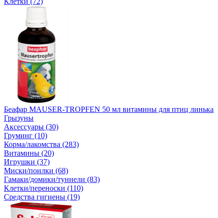
Клетки (72)
Беафар MAUSER-TROPFEN 50 мл витамины для птиц линька
Грызуны
Аксессуары (30)
Груминг (10)
Корма/лакомства (283)
Витамины (20)
Игрушки (37)
Миски/поилки (68)
Гамаки/домики/туннели (83)
Клетки/переноски (110)
Средства гигиены (19)