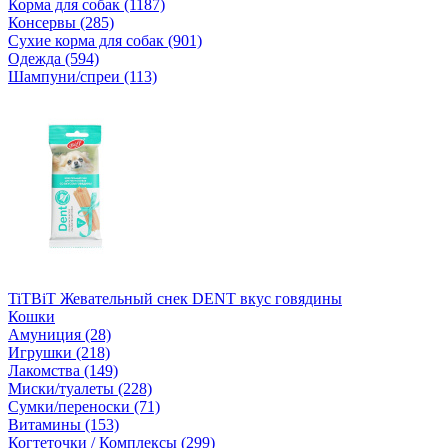
Корма для собак (1187)
Консервы (285)
Сухие корма для собак (901)
Одежда (594)
Шампуни/спреи (113)
TiTBiT Жевательный снек DENT вкус говядины
Кошки
Амуниция (28)
Игрушки (218)
Лакомства (149)
Миски/туалеты (228)
Сумки/переноски (71)
Витамины (153)
Когтеточки / Комплексы (299)