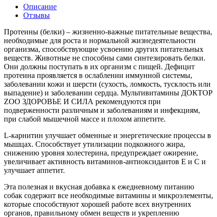
Описание
Отзывы
Протеины (белки) – жизненно-важные питательные вещества,
необходимые для роста и нормальной жизнедеятельности
организма, способствующие усвоению других питательных
веществ. Животные не способны сами синтезировать белки.
Они должны поступать в их организм с пищей. Дефицит
протеина проявляется в ослаблении иммунной системы,
заболевании кожи и шерсти (сухость, ломкость, тусклость или
выпадение) и заболевании сердца. Мультивитамины ДОКТОР
ZOO ЗДОРОВЬЕ И СИЛА рекомендуются при
подверженности различным и заболеваниям и инфекциям,
при слабой мышечной массе и плохом аппетите.
L-карнитин улучшает обменные и энергетические процессы в
мышцах. Способствует утилизации подкожного жира,
снижению уровня холестерина, предупреждает ожирение,
увеличивает активность витаминов-антиоксидантов Е и С и
улучшает аппетит.
Эта полезная и вкусная добавка к ежедневному питанию
собак содержит все необходимые витамины и микроэлементы,
которые способствуют хорошей работе всех внутренних
органов, правильному обмен веществ и укреплению