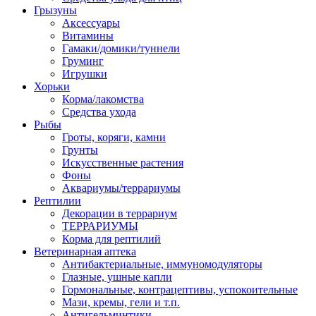
Грызуны
Аксессуары
Витамины
Гамаки/домики/туннели
Груминг
Игрушки
Хорьки
Корма/лакомства
Средства ухода
Рыбы
Гроты, коряги, камни
Грунты
Искусственные растения
Фоны
Аквариумы/террариумы
Рептилии
Декорации в террариум
ТЕРРАРИУМЫ
Корма для рептилий
Ветеринарная аптека
Антибактериальные, иммуномодуляторы
Глазные, ушные капли
Гормональные, контрацептивы, успокоительные
Мази, кремы, гели и т.п.
Антигельминтики