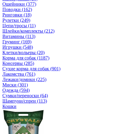
Ошейники (377)
Поводки (162)
Ринговки (18)
Рулетки (249)
Цепи/тросы (11)
Шлейки/комплекты (212)
Витамины (113)
Груминг (169)
Игрушки (548)
Клетки/вольеры (20)
Корма для собак (1187)
Консервы (285)
Сухие корма для собак (901)
Лакомства (761)
Лежаки/домики (225)
Миски (301)
Одежда (594)
Сумки/переноски (64)
Шампуни/спреи (113)
Кошки