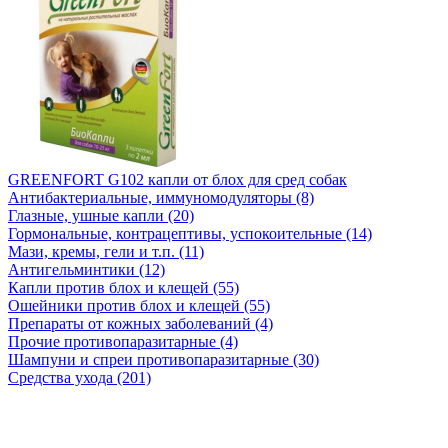
GREENFORT G102 капли от блох для сред собак
Антибактериальные, иммуномодуляторы (8)
Глазные, ушные капли (20)
Гормональные, контрацептивы, успокоительные (14)
Мази, кремы, гели и т.п. (11)
Антигельминтики (12)
Капли против блох и клещей (55)
Ошейники против блох и клещей (55)
Препараты от кожных заболеваний (4)
Прочие противопаразитарные (4)
Шампуни и спреи противопаразитарные (30)
Средства ухода (201)