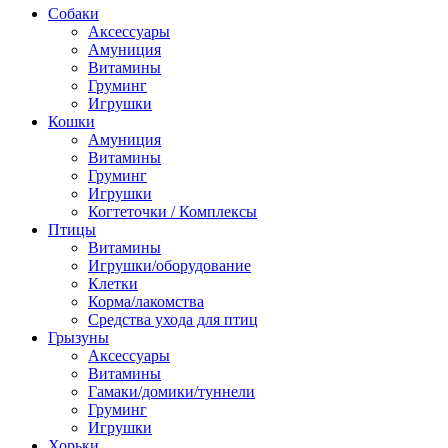
Собаки
Аксессуары
Амуниция
Витамины
Груминг
Игрушки
Кошки
Амуниция
Витамины
Груминг
Игрушки
Когтеточки / Комплексы
Птицы
Витамины
Игрушки/оборудование
Клетки
Корма/лакомства
Средства ухода для птиц
Грызуны
Аксессуары
Витамины
Гамаки/домики/туннели
Груминг
Игрушки
Хорьки