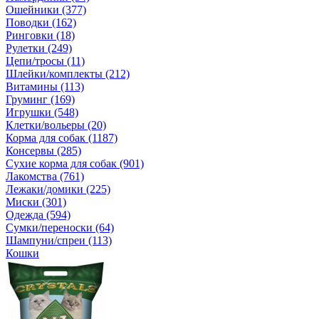
Ошейники (377)
Поводки (162)
Ринговки (18)
Рулетки (249)
Цепи/тросы (11)
Шлейки/комплекты (212)
Витамины (113)
Груминг (169)
Игрушки (548)
Клетки/вольеры (20)
Корма для собак (1187)
Консервы (285)
Сухие корма для собак (901)
Лакомства (761)
Лежаки/домики (225)
Миски (301)
Одежда (594)
Сумки/переноски (64)
Шампуни/спреи (113)
Кошки