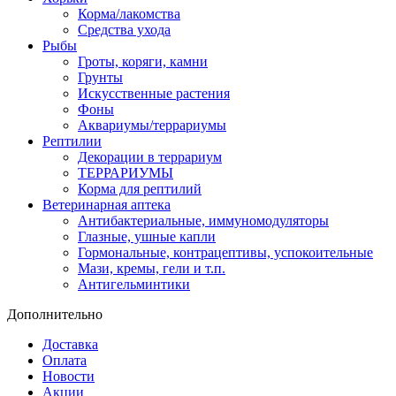
Корма/лакомства
Средства ухода
Рыбы
Гроты, коряги, камни
Грунты
Искусственные растения
Фоны
Аквариумы/террариумы
Рептилии
Декорации в террариум
ТЕРРАРИУМЫ
Корма для рептилий
Ветеринарная аптека
Антибактериальные, иммуномодуляторы
Глазные, ушные капли
Гормональные, контрацептивы, успокоительные
Мази, кремы, гели и т.п.
Антигельминтики
Дополнительно
Доставка
Оплата
Новости
Акции