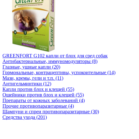
GREENFORT G102 капли от блох для сред собак
Антибактериальные, иммуномодуляторы (8)
Глазные, ушные капли (20)
Гормональные, контрацептивы, успокоительные (14)
Мази, кремы, гели и т.п. (11)
Антигельминтики (12)
Капли против блох и клещей (55)
Ошейники против блох и клещей (55)
Препараты от кожных заболеваний (4)
Прочие противопаразитарные (4)
Шампуни и спреи противопаразитарные (30)
Средства ухода (201)