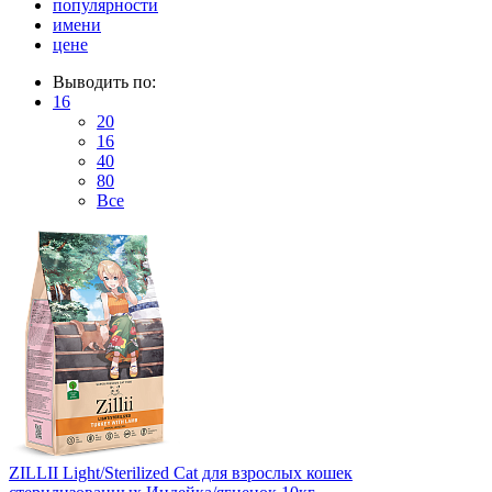
популярности
имени
цене
Выводить по:
16
20
16
40
80
Все
ZILLII Light/Sterilized Cat для взрослых кошек