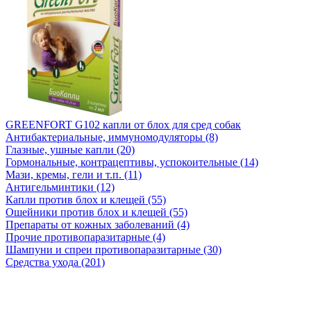
GREENFORT G102 капли от блох для сред собак
Антибактериальные, иммуномодуляторы (8)
Глазные, ушные капли (20)
Гормональные, контрацептивы, успокоительные (14)
Мази, кремы, гели и т.п. (11)
Антигельминтики (12)
Капли против блох и клещей (55)
Ошейники против блох и клещей (55)
Препараты от кожных заболеваний (4)
Прочие противопаразитарные (4)
Шампуни и спреи противопаразитарные (30)
Средства ухода (201)