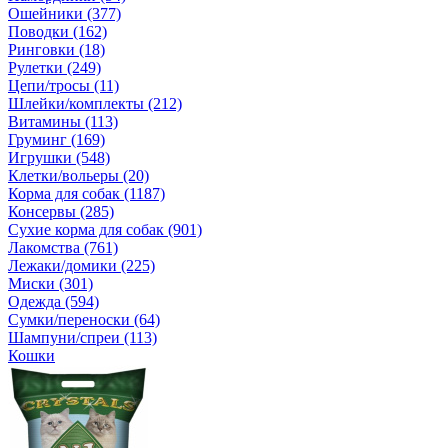
Ошейники (377)
Поводки (162)
Ринговки (18)
Рулетки (249)
Цепи/тросы (11)
Шлейки/комплекты (212)
Витамины (113)
Груминг (169)
Игрушки (548)
Клетки/вольеры (20)
Корма для собак (1187)
Консервы (285)
Сухие корма для собак (901)
Лакомства (761)
Лежаки/домики (225)
Миски (301)
Одежда (594)
Сумки/переноски (64)
Шампуни/спреи (113)
Кошки