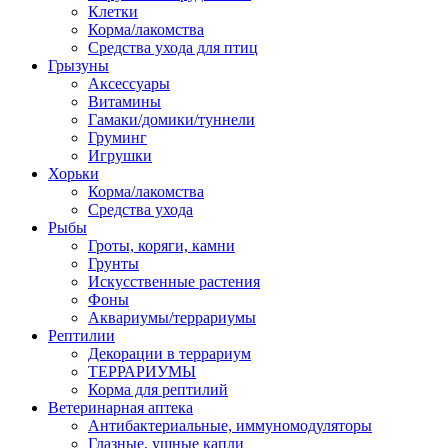
Клетки
Корма/лакомства
Средства ухода для птиц
Грызуны
Аксессуары
Витамины
Гамаки/домики/туннели
Груминг
Игрушки
Хорьки
Корма/лакомства
Средства ухода
Рыбы
Гроты, коряги, камни
Грунты
Искусственные растения
Фоны
Аквариумы/террариумы
Рептилии
Декорации в террариум
ТЕРРАРИУМЫ
Корма для рептилий
Ветеринарная аптека
Антибактериальные, иммуномодуляторы
Глазные, ушные капли