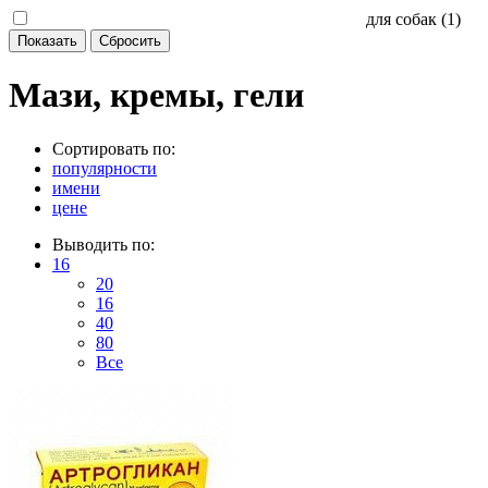
для собак (
1
)
Мази, кремы, гели
Сортировать по:
популярности
имени
цене
Выводить по:
16
20
16
40
80
Все