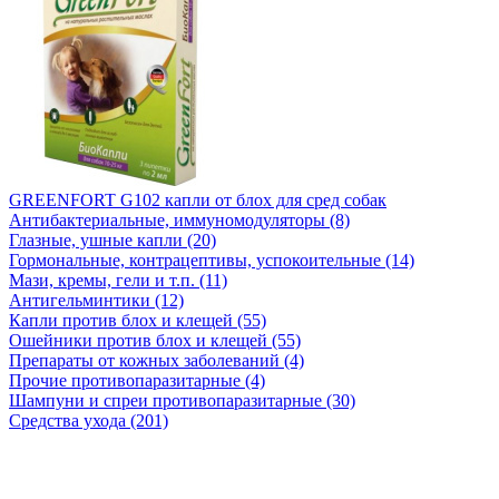
GREENFORT G102 капли от блох для сред собак
Антибактериальные, иммуномодуляторы (8)
Глазные, ушные капли (20)
Гормональные, контрацептивы, успокоительные (14)
Мази, кремы, гели и т.п. (11)
Антигельминтики (12)
Капли против блох и клещей (55)
Ошейники против блох и клещей (55)
Препараты от кожных заболеваний (4)
Прочие противопаразитарные (4)
Шампуни и спреи противопаразитарные (30)
Средства ухода (201)