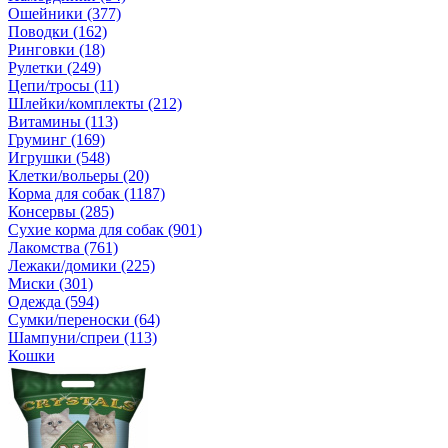
Ошейники (377)
Поводки (162)
Ринговки (18)
Рулетки (249)
Цепи/тросы (11)
Шлейки/комплекты (212)
Витамины (113)
Груминг (169)
Игрушки (548)
Клетки/вольеры (20)
Корма для собак (1187)
Консервы (285)
Сухие корма для собак (901)
Лакомства (761)
Лежаки/домики (225)
Миски (301)
Одежда (594)
Сумки/переноски (64)
Шампуни/спреи (113)
Кошки