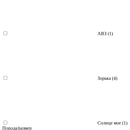
АВЗ (
1
)
Зорька (
4
)
Солнце мое (
1
)
Порода/размер