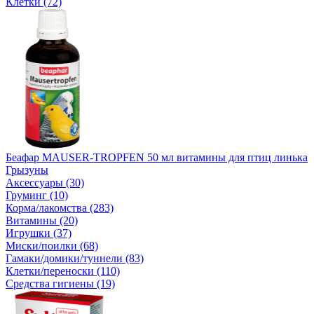
Клетки (72)
Беафар MAUSER-TROPFEN 50 мл витамины для птиц линька
Грызуны
Аксессуары (30)
Груминг (10)
Корма/лакомства (283)
Витамины (20)
Игрушки (37)
Миски/поилки (68)
Гамаки/домики/туннели (83)
Клетки/переноски (110)
Средства гигиены (19)