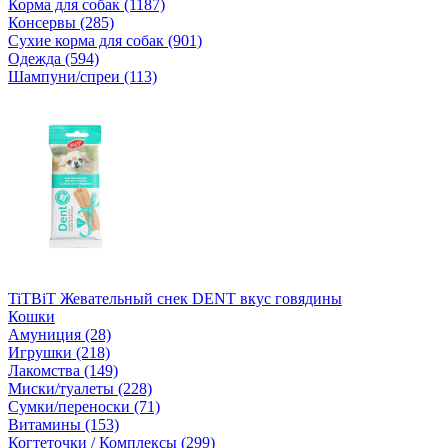
Корма для собак (1187)
Консервы (285)
Сухие корма для собак (901)
Одежда (594)
Шампуни/спреи (113)
TiTBiT Жевательный снек DENT вкус говядины
Кошки
Амуниция (28)
Игрушки (218)
Лакомства (149)
Миски/туалеты (228)
Сумки/переноски (71)
Витамины (153)
Когтеточки / Комплексы (299)