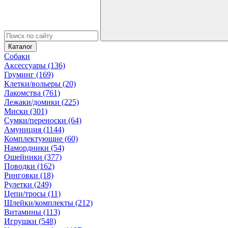
Каталог
Собаки
Аксессуары (136)
Груминг (169)
Клетки/вольеры (20)
Лакомства (761)
Лежаки/домики (225)
Миски (301)
Сумки/переноски (64)
Амуниция (1144)
Комплектующие (60)
Намордники (54)
Ошейники (377)
Поводки (162)
Ринговки (18)
Рулетки (249)
Цепи/тросы (11)
Шлейки/комплекты (212)
Витамины (113)
Игрушки (548)