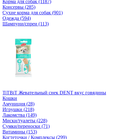
Корма для собак (1187)
Консервы (285)
Сухие корма для собак (901)
Одежда (594)
Шампуни/спреи (113)
TiTBiT Жевательный снек DENT вкус говядины
Кошки
Амуниция (28)
Игрушки (218)
Лакомства (149)
Миски/туалеты (228)
Сумки/переноски (71)
Витамины (153)
Когтеточки / Комплексы (299)