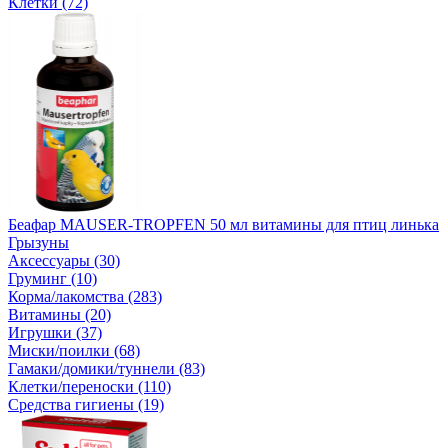
Клетки (72)
Беафар MAUSER-TROPFEN 50 мл витамины для птиц линька
Грызуны
Аксессуары (30)
Груминг (10)
Корма/лакомства (283)
Витамины (20)
Игрушки (37)
Миски/поилки (68)
Гамаки/домики/туннели (83)
Клетки/переноски (110)
Средства гигиены (19)