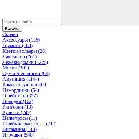
Каталог
Собаки
Аксессуары (136)
Груминг (169)
Клетки/вольеры (20)
Лакомства (761)
Лежаки/домики (225)
Миски (301)
Сумки/переноски (64)
Амуниция (1144)
Комплектующие (60)
Намордники (54)
Ошейники (377)
Поводки (162)
Ринговки (18)
Рулетки (249)
Цепи/тросы (11)
Шлейки/комплекты (212)
Витамины (113)
Игрушки (548)