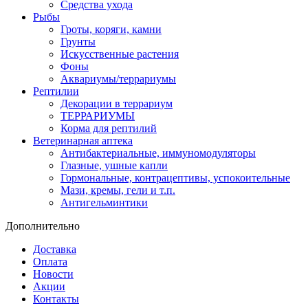
Средства ухода
Рыбы
Гроты, коряги, камни
Грунты
Искусственные растения
Фоны
Аквариумы/террариумы
Рептилии
Декорации в террариум
ТЕРРАРИУМЫ
Корма для рептилий
Ветеринарная аптека
Антибактериальные, иммуномодуляторы
Глазные, ушные капли
Гормональные, контрацептивы, успокоительные
Мази, кремы, гели и т.п.
Антигельминтики
Дополнительно
Доставка
Оплата
Новости
Акции
Контакты