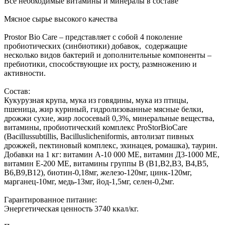
Все необходимые витамины и минералы в составе
Мясное сырье высокого качества
Prostor Bio Care – представляет с собой 4 поколение
пробиотических (синбиотики) добавок, содержащие
несколько видов бактерий и дополнительные компоненты –
пребиотики, способствующие их росту, размножению и
активности.
Состав:
Кукурузная крупа, мука из говядины, мука из птицы,
пшеница, жир куриный, гидролизованные мясные белки,
дрожжи сухие, жир лососевый 0,3%, минеральные вещества,
витамины, пробиотический комплекс ProStorBioCare
(Bacillussubtillis, Bacilluslicheniformis, автолизат пивных
дрожжей, пектиновый комплекс, эхинацея, ромашка), таурин.
Добавки на 1 кг: витамин А-10 000 МЕ, витамин Д3-1000 МЕ,
витамин Е-200 МЕ, витамины группы В (В1,В2,В3, В4,В5,
В6,В9,В12), биотин-0,18мг, железо-120мг, цинк-120мг,
марганец-10мг, медь-13мг, йод-1,5мг, селен-0,2мг.
Гарантированное питание:
Энергетическая ценность 3740 ккал/кг.