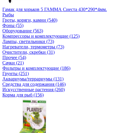
Гамак для хорьков 5 ГАММА Сиеста 430*290*4мм.
Рыбы
Гроты, коряги, камни (540)
Фоны (55)
Оборудование (563)
Компрессоры и комплектующие (125)
Лампы, светильники (73)
Нагреватели, термометры (73)
Очистители, скребки (31)
Прочее (54)
Сачки (21)
Фильтры и комплектующие (186)
Грунты (251)
Аквариумы/террариумы (131)
Средства для содержания (146)
Искусственные растения (260)
Корма для рыб (156)