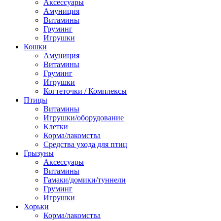
Аксессуары
Амуниция
Витамины
Груминг
Игрушки
Кошки
Амуниция
Витамины
Груминг
Игрушки
Когтеточки / Комплексы
Птицы
Витамины
Игрушки/оборудование
Клетки
Корма/лакомства
Средства ухода для птиц
Грызуны
Аксессуары
Витамины
Гамаки/домики/туннели
Груминг
Игрушки
Хорьки
Корма/лакомства