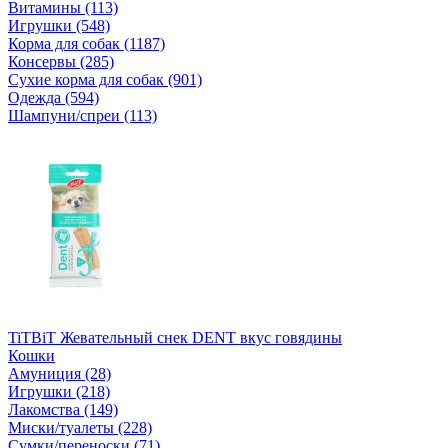
Витамины (113)
Игрушки (548)
Корма для собак (1187)
Консервы (285)
Сухие корма для собак (901)
Одежда (594)
Шампуни/спреи (113)
TiTBiT Жевательный снек DENT вкус говядины
Кошки
Амуниция (28)
Игрушки (218)
Лакомства (149)
Миски/туалеты (228)
Сумки/переноски (71)