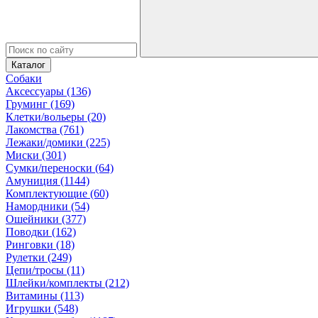
Каталог
Собаки
Аксессуары (136)
Груминг (169)
Клетки/вольеры (20)
Лакомства (761)
Лежаки/домики (225)
Миски (301)
Сумки/переноски (64)
Амуниция (1144)
Комплектующие (60)
Намордники (54)
Ошейники (377)
Поводки (162)
Ринговки (18)
Рулетки (249)
Цепи/тросы (11)
Шлейки/комплекты (212)
Витамины (113)
Игрушки (548)