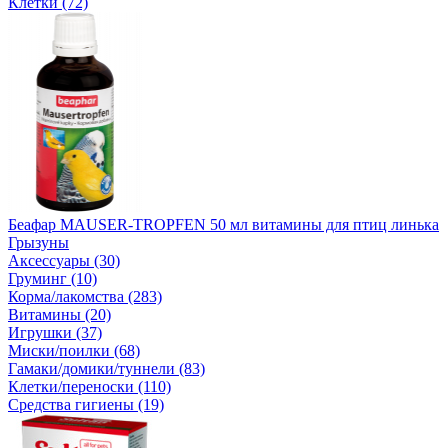
Клетки (72)
Беафар MAUSER-TROPFEN 50 мл витамины для птиц линька
Грызуны
Аксессуары (30)
Груминг (10)
Корма/лакомства (283)
Витамины (20)
Игрушки (37)
Миски/поилки (68)
Гамаки/домики/туннели (83)
Клетки/переноски (110)
Средства гигиены (19)