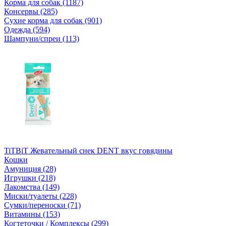
Корма для собак (1187)
Консервы (285)
Сухие корма для собак (901)
Одежда (594)
Шампуни/спреи (113)
TiTBiT Жевательный снек DENT вкус говядины
Кошки
Амуниция (28)
Игрушки (218)
Лакомства (149)
Миски/туалеты (228)
Сумки/переноски (71)
Витамины (153)
Когтеточки / Комплексы (299)