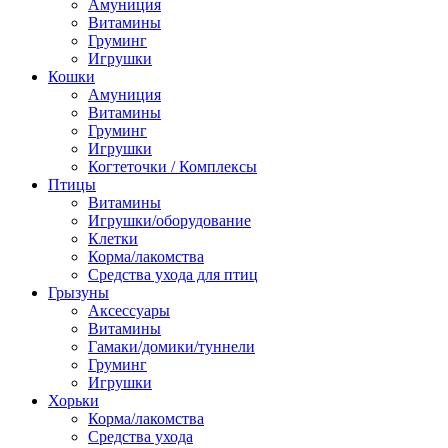
Амуниция
Витамины
Груминг
Игрушки
Кошки
Амуниция
Витамины
Груминг
Игрушки
Когтеточки / Комплексы
Птицы
Витамины
Игрушки/оборудование
Клетки
Корма/лакомства
Средства ухода для птиц
Грызуны
Аксессуары
Витамины
Гамаки/домики/туннели
Груминг
Игрушки
Хорьки
Корма/лакомства
Средства ухода