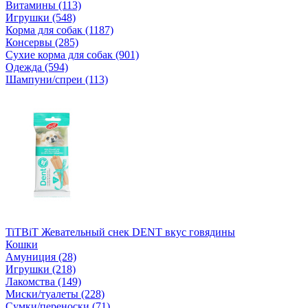
Витамины (113)
Игрушки (548)
Корма для собак (1187)
Консервы (285)
Сухие корма для собак (901)
Одежда (594)
Шампуни/спреи (113)
TiTBiT Жевательный снек DENT вкус говядины
Кошки
Амуниция (28)
Игрушки (218)
Лакомства (149)
Миски/туалеты (228)
Сумки/переноски (71)