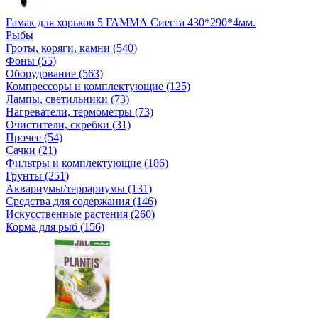
Гамак для хорьков 5 ГАММА Сиеста 430*290*4мм.
Рыбы
Гроты, коряги, камни (540)
Фоны (55)
Оборудование (563)
Компрессоры и комплектующие (125)
Лампы, светильники (73)
Нагреватели, термометры (73)
Очистители, скребки (31)
Прочее (54)
Сачки (21)
Фильтры и комплектующие (186)
Грунты (251)
Аквариумы/террариумы (131)
Средства для содержания (146)
Искусственные растения (260)
Корма для рыб (156)