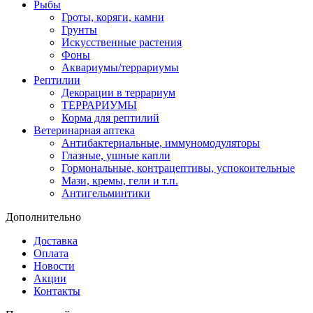
Рыбы
Гроты, коряги, камни
Грунты
Искусственные растения
Фоны
Аквариумы/террариумы
Рептилии
Декорации в террариум
ТЕРРАРИУМЫ
Корма для рептилий
Ветеринарная аптека
Антибактериальные, иммуномодуляторы
Глазные, ушные капли
Гормональные, контрацептивы, успокоительные
Мази, кремы, гели и т.п.
Антигельминтики
Дополнительно
Доставка
Оплата
Новости
Акции
Контакты