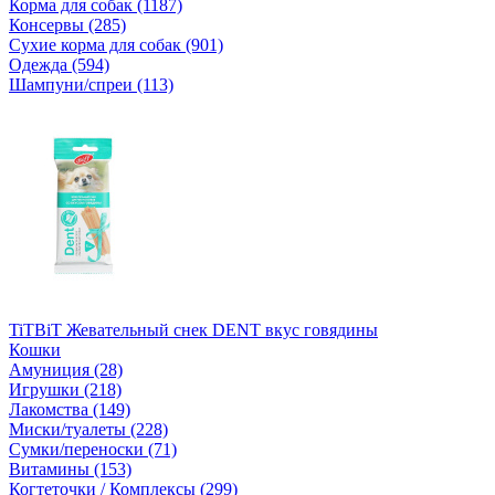
Корма для собак (1187)
Консервы (285)
Сухие корма для собак (901)
Одежда (594)
Шампуни/спреи (113)
TiTBiT Жевательный снек DENT вкус говядины
Кошки
Амуниция (28)
Игрушки (218)
Лакомства (149)
Миски/туалеты (228)
Сумки/переноски (71)
Витамины (153)
Когтеточки / Комплексы (299)