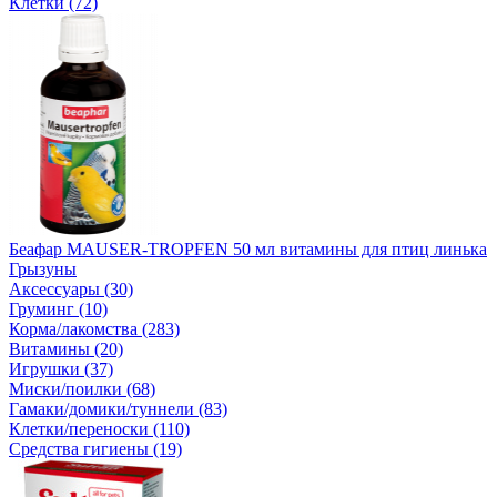
Клетки (72)
Беафар MAUSER-TROPFEN 50 мл витамины для птиц линька
Грызуны
Аксессуары (30)
Груминг (10)
Корма/лакомства (283)
Витамины (20)
Игрушки (37)
Миски/поилки (68)
Гамаки/домики/туннели (83)
Клетки/переноски (110)
Средства гигиены (19)