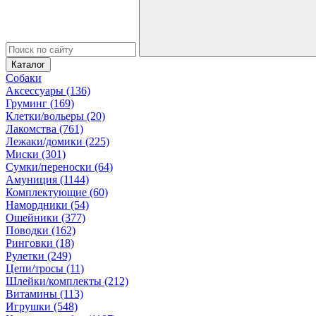
Каталог
Собаки
Аксессуары (136)
Груминг (169)
Клетки/вольеры (20)
Лакомства (761)
Лежаки/домики (225)
Миски (301)
Сумки/переноски (64)
Амуниция (1144)
Комплектующие (60)
Намордники (54)
Ошейники (377)
Поводки (162)
Ринговки (18)
Рулетки (249)
Цепи/тросы (11)
Шлейки/комплекты (212)
Витамины (113)
Игрушки (548)