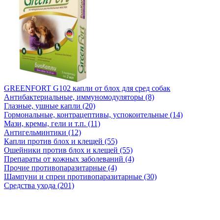
GREENFORT G102 капли от блох для сред собак
Антибактериальные, иммуномодуляторы (8)
Глазные, ушные капли (20)
Гормональные, контрацептивы, успокоительные (14)
Мази, кремы, гели и т.п. (11)
Антигельминтики (12)
Капли против блох и клещей (55)
Ошейники против блох и клещей (55)
Препараты от кожных заболеваний (4)
Прочие противопаразитарные (4)
Шампуни и спреи противопаразитарные (30)
Средства ухода (201)