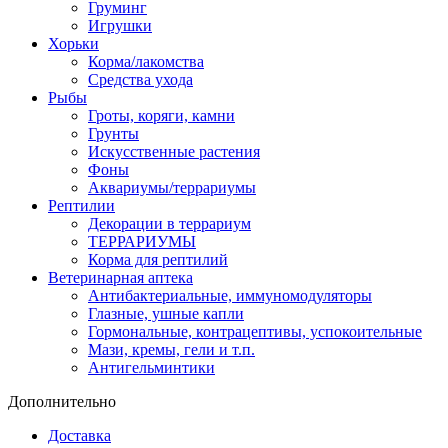
Груминг
Игрушки
Хорьки
Корма/лакомства
Средства ухода
Рыбы
Гроты, коряги, камни
Грунты
Искусственные растения
Фоны
Аквариумы/террариумы
Рептилии
Декорации в террариум
ТЕРРАРИУМЫ
Корма для рептилий
Ветеринарная аптека
Антибактериальные, иммуномодуляторы
Глазные, ушные капли
Гормональные, контрацептивы, успокоительные
Мази, кремы, гели и т.п.
Антигельминтики
Дополнительно
Доставка