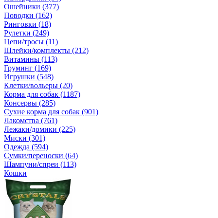
Ошейники (377)
Поводки (162)
Ринговки (18)
Рулетки (249)
Цепи/тросы (11)
Шлейки/комплекты (212)
Витамины (113)
Груминг (169)
Игрушки (548)
Клетки/вольеры (20)
Корма для собак (1187)
Консервы (285)
Сухие корма для собак (901)
Лакомства (761)
Лежаки/домики (225)
Миски (301)
Одежда (594)
Сумки/переноски (64)
Шампуни/спреи (113)
Кошки