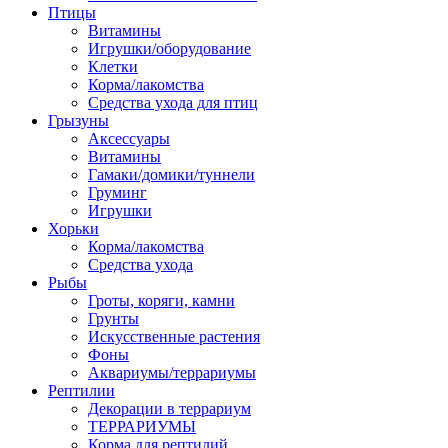
Птицы
Витамины
Игрушки/оборудование
Клетки
Корма/лакомства
Средства ухода для птиц
Грызуны
Аксессуары
Витамины
Гамаки/домики/туннели
Груминг
Игрушки
Хорьки
Корма/лакомства
Средства ухода
Рыбы
Гроты, коряги, камни
Грунты
Искусственные растения
Фоны
Аквариумы/террариумы
Рептилии
Декорации в террариум
ТЕРРАРИУМЫ
Корма для рептилий