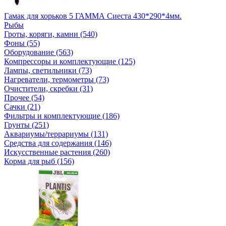
Гамак для хорьков 5 ГАММА Сиеста 430*290*4мм.
Рыбы
Гроты, коряги, камни (540)
Фоны (55)
Оборудование (563)
Компрессоры и комплектующие (125)
Лампы, светильники (73)
Нагреватели, термометры (73)
Очистители, скребки (31)
Прочее (54)
Сачки (21)
Фильтры и комплектующие (186)
Грунты (251)
Аквариумы/террариумы (131)
Средства для содержания (146)
Искусственные растения (260)
Корма для рыб (156)