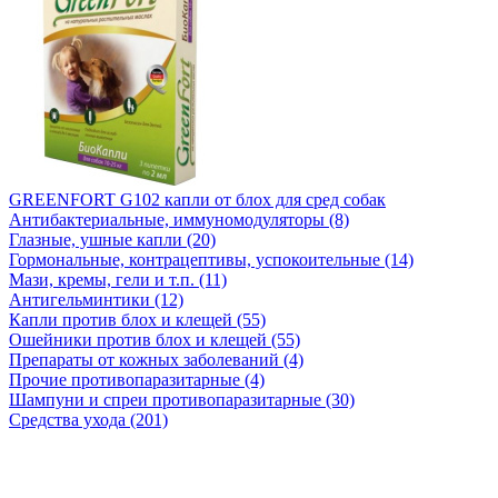
GREENFORT G102 капли от блох для сред собак
Антибактериальные, иммуномодуляторы (8)
Глазные, ушные капли (20)
Гормональные, контрацептивы, успокоительные (14)
Мази, кремы, гели и т.п. (11)
Антигельминтики (12)
Капли против блох и клещей (55)
Ошейники против блох и клещей (55)
Препараты от кожных заболеваний (4)
Прочие противопаразитарные (4)
Шампуни и спреи противопаразитарные (30)
Средства ухода (201)