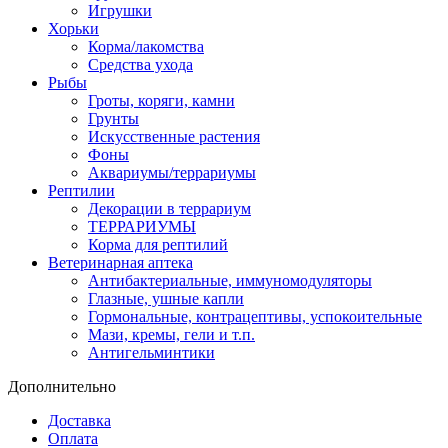
Игрушки
Хорьки
Корма/лакомства
Средства ухода
Рыбы
Гроты, коряги, камни
Грунты
Искусственные растения
Фоны
Аквариумы/террариумы
Рептилии
Декорации в террариум
ТЕРРАРИУМЫ
Корма для рептилий
Ветеринарная аптека
Антибактериальные, иммуномодуляторы
Глазные, ушные капли
Гормональные, контрацептивы, успокоительные
Мази, кремы, гели и т.п.
Антигельминтики
Дополнительно
Доставка
Оплата