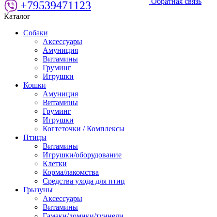
Обратная связь
+79539471123
Каталог
Собаки
Аксессуары
Амуниция
Витамины
Груминг
Игрушки
Кошки
Амуниция
Витамины
Груминг
Игрушки
Когтеточки / Комплексы
Птицы
Витамины
Игрушки/оборудование
Клетки
Корма/лакомства
Средства ухода для птиц
Грызуны
Аксессуары
Витамины
Гамаки/домики/туннели