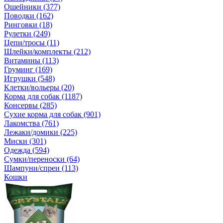
Ошейники (377)
Поводки (162)
Ринговки (18)
Рулетки (249)
Цепи/тросы (11)
Шлейки/комплекты (212)
Витамины (113)
Груминг (169)
Игрушки (548)
Клетки/вольеры (20)
Корма для собак (1187)
Консервы (285)
Сухие корма для собак (901)
Лакомства (761)
Лежаки/домики (225)
Миски (301)
Одежда (594)
Сумки/переноски (64)
Шампуни/спреи (113)
Кошки