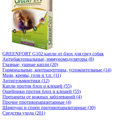
GREENFORT G102 капли от блох для сред собак
Антибактериальные, иммуномодуляторы (8)
Глазные, ушные капли (20)
Гормональные, контрацептивы, успокоительные (14)
Мази, кремы, гели и т.п. (11)
Антигельминтики (12)
Капли против блох и клещей (55)
Ошейники против блох и клещей (55)
Препараты от кожных заболеваний (4)
Прочие противопаразитарные (4)
Шампуни и спреи противопаразитарные (30)
Средства ухода (201)