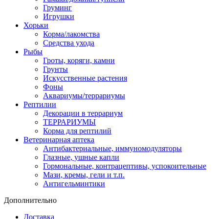
Груминг
Игрушки
Хорьки
Корма/лакомства
Средства ухода
Рыбы
Гроты, коряги, камни
Грунты
Искусственные растения
Фоны
Аквариумы/террариумы
Рептилии
Декорации в террариум
ТЕРРАРИУМЫ
Корма для рептилий
Ветеринарная аптека
Антибактериальные, иммуномодуляторы
Глазные, ушные капли
Гормональные, контрацептивы, успокоительные
Мази, кремы, гели и т.п.
Антигельминтики
Дополнительно
Доставка