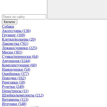
Каталог
Собаки
Аксессуары (136)
Груминг (169)
Клетки/вольеры (20)
Лакомства (761)
Лежаки/домики (225)
Миски (301)
Сумки/переноски (64)
Амуниция (1144)
Комплектующие (60)
Намордники (54)
Ошейники (377)
Поводки (162)
Ринговки (18)
Рулетки (249)
Цепи/тросы (11)
Шлейки/комплекты (212)
Витамины (113)
Игрушки (548)