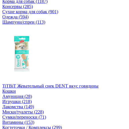
Корма для собак (1187)
Консервы (285)
Сухие корма для собак (901)
Одежда (594)
Шампуни/спреи (113)
TiTBiT Жевательный снек DENT вкус говядины
Кошки
Амуниция (28)
Игрушки (218)
Лакомства (149)
Миски/туалеты (228)
Сумки/переноски (71)
Витамины (153)
Когтеточки / Комплексы (299)