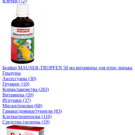
Клетки (72)
Беафар MAUSER-TROPFEN 50 мл витамины для птиц линька
Грызуны
Аксессуары (30)
Груминг (10)
Корма/лакомства (283)
Витамины (20)
Игрушки (37)
Миски/поилки (68)
Гамаки/домики/туннели (83)
Клетки/переноски (110)
Средства гигиены (19)