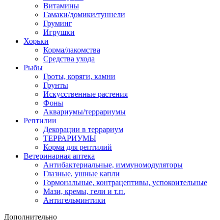
Витамины
Гамаки/домики/туннели
Груминг
Игрушки
Хорьки
Корма/лакомства
Средства ухода
Рыбы
Гроты, коряги, камни
Грунты
Искусственные растения
Фоны
Аквариумы/террариумы
Рептилии
Декорации в террариум
ТЕРРАРИУМЫ
Корма для рептилий
Ветеринарная аптека
Антибактериальные, иммуномодуляторы
Глазные, ушные капли
Гормональные, контрацептивы, успокоительные
Мази, кремы, гели и т.п.
Антигельминтики
Дополнительно