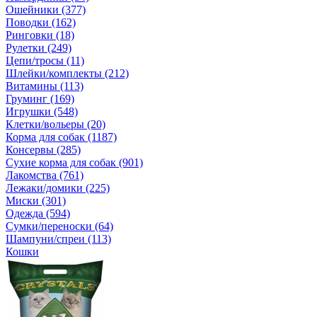
Ошейники (377)
Поводки (162)
Ринговки (18)
Рулетки (249)
Цепи/тросы (11)
Шлейки/комплекты (212)
Витамины (113)
Груминг (169)
Игрушки (548)
Клетки/вольеры (20)
Корма для собак (1187)
Консервы (285)
Сухие корма для собак (901)
Лакомства (761)
Лежаки/домики (225)
Миски (301)
Одежда (594)
Сумки/переноски (64)
Шампуни/спреи (113)
Кошки