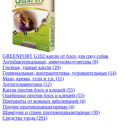
GREENFORT G102 капли от блох для сред собак
Антибактериальные, иммуномодуляторы (8)
Глазные, ушные капли (20)
Гормональные, контрацептивы, успокоительные (14)
Мази, кремы, гели и т.п. (11)
Антигельминтики (12)
Капли против блох и клещей (55)
Ошейники против блох и клещей (55)
Препараты от кожных заболеваний (4)
Прочие противопаразитарные (4)
Шампуни и спреи противопаразитарные (30)
Средства ухода (201)