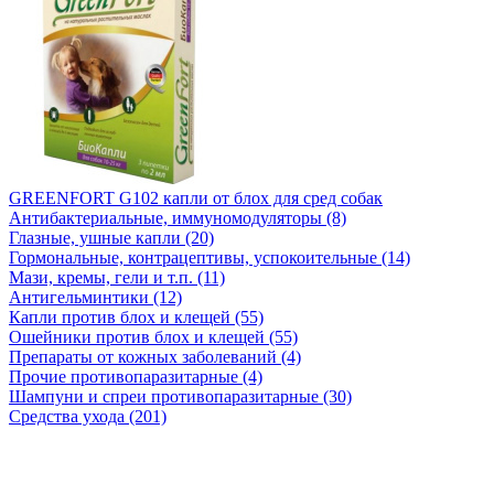
GREENFORT G102 капли от блох для сред собак
Антибактериальные, иммуномодуляторы (8)
Глазные, ушные капли (20)
Гормональные, контрацептивы, успокоительные (14)
Мази, кремы, гели и т.п. (11)
Антигельминтики (12)
Капли против блох и клещей (55)
Ошейники против блох и клещей (55)
Препараты от кожных заболеваний (4)
Прочие противопаразитарные (4)
Шампуни и спреи противопаразитарные (30)
Средства ухода (201)