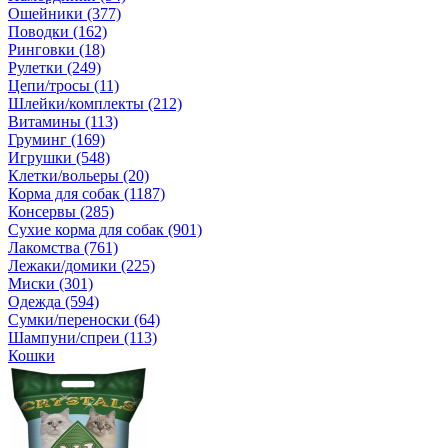
Ошейники (377)
Поводки (162)
Ринговки (18)
Рулетки (249)
Цепи/тросы (11)
Шлейки/комплекты (212)
Витамины (113)
Груминг (169)
Игрушки (548)
Клетки/вольеры (20)
Корма для собак (1187)
Консервы (285)
Сухие корма для собак (901)
Лакомства (761)
Лежаки/домики (225)
Миски (301)
Одежда (594)
Сумки/переноски (64)
Шампуни/спреи (113)
Кошки