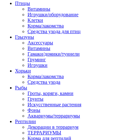
Птицы
Витамины
Игрушки/оборудование
Клетки
Корма/лакомства
Средства ухода для птиц
Грызуны
Аксессуары
Витамины
Гамаки/домики/туннели
Груминг
Игрушки
Хорьки
Корма/лакомства
Средства ухода
Рыбы
Гроты, коряги, камни
Грунты
Искусственные растения
Фоны
Аквариумы/террариумы
Рептилии
Декорации в террариум
ТЕРРАРИУМЫ
Корма для рептилий