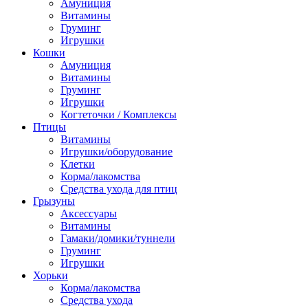
Амуниция
Витамины
Груминг
Игрушки
Кошки
Амуниция
Витамины
Груминг
Игрушки
Когтеточки / Комплексы
Птицы
Витамины
Игрушки/оборудование
Клетки
Корма/лакомства
Средства ухода для птиц
Грызуны
Аксессуары
Витамины
Гамаки/домики/туннели
Груминг
Игрушки
Хорьки
Корма/лакомства
Средства ухода