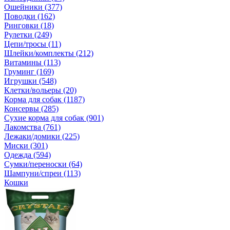
Ошейники (377)
Поводки (162)
Ринговки (18)
Рулетки (249)
Цепи/тросы (11)
Шлейки/комплекты (212)
Витамины (113)
Груминг (169)
Игрушки (548)
Клетки/вольеры (20)
Корма для собак (1187)
Консервы (285)
Сухие корма для собак (901)
Лакомства (761)
Лежаки/домики (225)
Миски (301)
Одежда (594)
Сумки/переноски (64)
Шампуни/спреи (113)
Кошки