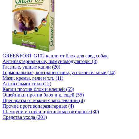
GREENFORT G102 капли от блох для сред собак
Антибактериальные, иммуномодуляторы (8)
Глазные, ушные капли (20)
Гормональные, контрацептивы, успокоительные (14)
Мази, кремы, гели и т.п. (11)
Антигельминтики (12)
Капли против блох и клещей (55)
Ошейники против блох и клещей (55)
Препараты от кожных заболеваний (4)
Прочие противопаразитарные (4)
Шампуни и спреи противопаразитарные (30)
Средства ухода (201)