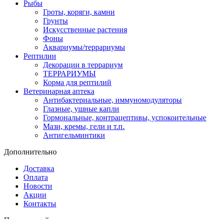
Рыбы
Гроты, коряги, камни
Грунты
Искусственные растения
Фоны
Аквариумы/террариумы
Рептилии
Декорации в террариум
ТЕРРАРИУМЫ
Корма для рептилий
Ветеринарная аптека
Антибактериальные, иммуномодуляторы
Глазные, ушные капли
Гормональные, контрацептивы, успокоительные
Мази, кремы, гели и т.п.
Антигельминтики
Дополнительно
Доставка
Оплата
Новости
Акции
Контакты