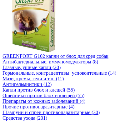
GREENFORT G102 капли от блох для сред собак
Антибактериальные, иммуномодуляторы (8)
Глазные, ушные капли (20)
Гормональные, контрацептивы, успокоительные (14)
Мази, кремы, гели и т.п. (11)
Антигельминтики (12)
Капли против блох и клещей (55)
Ошейники против блох и клещей (55)
Препараты от кожных заболеваний (4)
Прочие противопаразитарные (4)
Шампуни и спреи противопаразитарные (30)
Средства ухода (201)