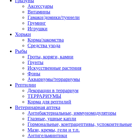
Грызуны
Аксессуары
Витамины
Гамаки/домики/туннели
Груминг
Игрушки
Хорьки
Корма/лакомства
Средства ухода
Рыбы
Гроты, коряги, камни
Грунты
Искусственные растения
Фоны
Аквариумы/террариумы
Рептилии
Декорации в террариум
ТЕРРАРИУМЫ
Корма для рептилий
Ветеринарная аптека
Антибактериальные, иммуномодуляторы
Глазные, ушные капли
Гормональные, контрацептивы, успокоительные
Мази, кремы, гели и т.п.
Антигельминтики