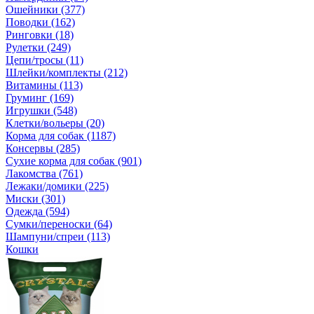
Ошейники (377)
Поводки (162)
Ринговки (18)
Рулетки (249)
Цепи/тросы (11)
Шлейки/комплекты (212)
Витамины (113)
Груминг (169)
Игрушки (548)
Клетки/вольеры (20)
Корма для собак (1187)
Консервы (285)
Сухие корма для собак (901)
Лакомства (761)
Лежаки/домики (225)
Миски (301)
Одежда (594)
Сумки/переноски (64)
Шампуни/спреи (113)
Кошки