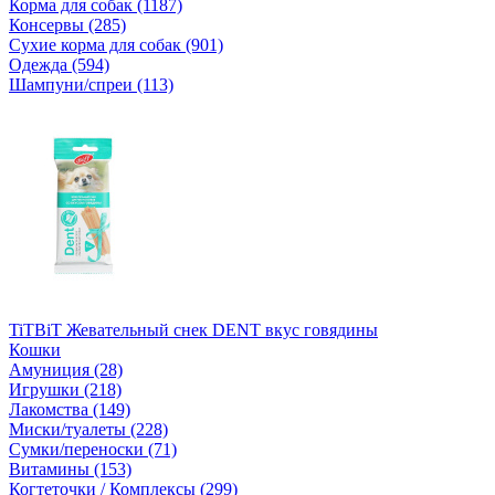
Корма для собак (1187)
Консервы (285)
Сухие корма для собак (901)
Одежда (594)
Шампуни/спреи (113)
TiTBiT Жевательный снек DENT вкус говядины
Кошки
Амуниция (28)
Игрушки (218)
Лакомства (149)
Миски/туалеты (228)
Сумки/переноски (71)
Витамины (153)
Когтеточки / Комплексы (299)