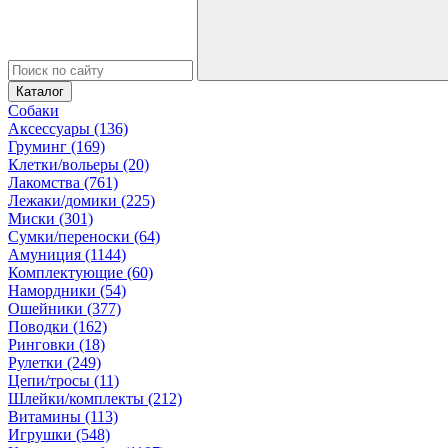
Каталог
Собаки
Аксессуары (136)
Груминг (169)
Клетки/вольеры (20)
Лакомства (761)
Лежаки/домики (225)
Миски (301)
Сумки/переноски (64)
Амуниция (1144)
Комплектующие (60)
Намордники (54)
Ошейники (377)
Поводки (162)
Ринговки (18)
Рулетки (249)
Цепи/тросы (11)
Шлейки/комплекты (212)
Витамины (113)
Игрушки (548)