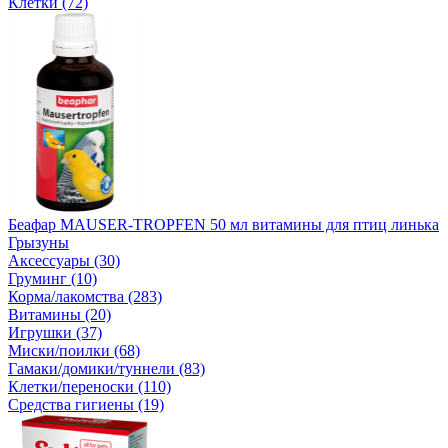
Клетки (72)
Беафар MAUSER-TROPFEN 50 мл витамины для птиц линька
Грызуны
Аксессуары (30)
Груминг (10)
Корма/лакомства (283)
Витамины (20)
Игрушки (37)
Миски/поилки (68)
Гамаки/домики/туннели (83)
Клетки/переноски (110)
Средства гигиены (19)