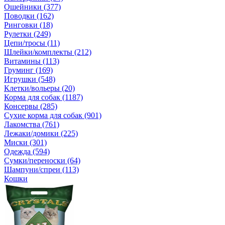
Ошейники (377)
Поводки (162)
Ринговки (18)
Рулетки (249)
Цепи/тросы (11)
Шлейки/комплекты (212)
Витамины (113)
Груминг (169)
Игрушки (548)
Клетки/вольеры (20)
Корма для собак (1187)
Консервы (285)
Сухие корма для собак (901)
Лакомства (761)
Лежаки/домики (225)
Миски (301)
Одежда (594)
Сумки/переноски (64)
Шампуни/спреи (113)
Кошки