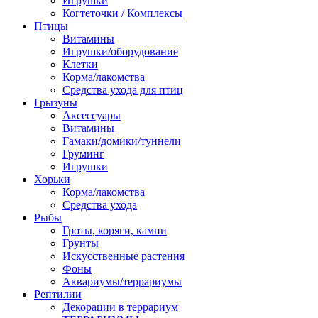
Игрушки
Когтеточки / Комплексы
Птицы
Витамины
Игрушки/оборудование
Клетки
Корма/лакомства
Средства ухода для птиц
Грызуны
Аксессуары
Витамины
Гамаки/домики/туннели
Груминг
Игрушки
Хорьки
Корма/лакомства
Средства ухода
Рыбы
Гроты, коряги, камни
Грунты
Искусственные растения
Фоны
Аквариумы/террариумы
Рептилии
Декорации в террариум