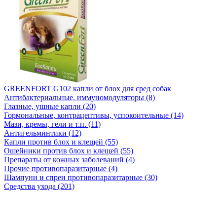
GREENFORT G102 капли от блох для сред собак
Антибактериальные, иммуномодуляторы (8)
Глазные, ушные капли (20)
Гормональные, контрацептивы, успокоительные (14)
Мази, кремы, гели и т.п. (11)
Антигельминтики (12)
Капли против блох и клещей (55)
Ошейники против блох и клещей (55)
Препараты от кожных заболеваний (4)
Прочие противопаразитарные (4)
Шампуни и спреи противопаразитарные (30)
Средства ухода (201)