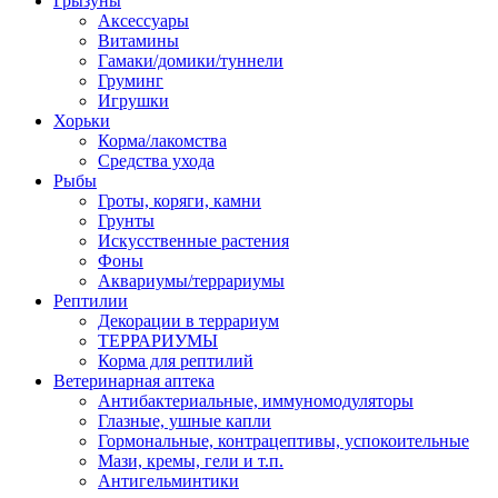
Грызуны
Аксессуары
Витамины
Гамаки/домики/туннели
Груминг
Игрушки
Хорьки
Корма/лакомства
Средства ухода
Рыбы
Гроты, коряги, камни
Грунты
Искусственные растения
Фоны
Аквариумы/террариумы
Рептилии
Декорации в террариум
ТЕРРАРИУМЫ
Корма для рептилий
Ветеринарная аптека
Антибактериальные, иммуномодуляторы
Глазные, ушные капли
Гормональные, контрацептивы, успокоительные
Мази, кремы, гели и т.п.
Антигельминтики