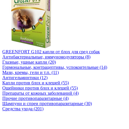
GREENFORT G102 капли от блох для сред собак
Антибактериальные, иммуномодуляторы (8)
Глазные, ушные капли (20)
Гормональные, контрацептивы, успокоительные (14)
Мази, кремы, гели и т.п. (11)
Антигельминтики (12)
Капли против блох и клещей (55)
Ошейники против блох и клещей (55)
Препараты от кожных заболеваний (4)
Прочие противопаразитарные (4)
Шампуни и спреи противопаразитарные (30)
Средства ухода (201)