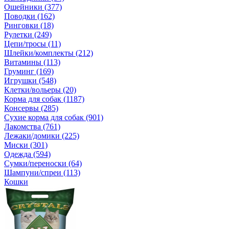
Ошейники (377)
Поводки (162)
Ринговки (18)
Рулетки (249)
Цепи/тросы (11)
Шлейки/комплекты (212)
Витамины (113)
Груминг (169)
Игрушки (548)
Клетки/вольеры (20)
Корма для собак (1187)
Консервы (285)
Сухие корма для собак (901)
Лакомства (761)
Лежаки/домики (225)
Миски (301)
Одежда (594)
Сумки/переноски (64)
Шампуни/спреи (113)
Кошки