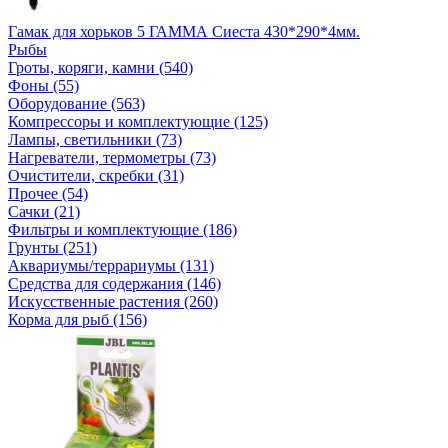
Гамак для хорьков 5 ГАММА Сиеста 430*290*4мм.
Рыбы
Гроты, коряги, камни (540)
Фоны (55)
Оборудование (563)
Компрессоры и комплектующие (125)
Лампы, светильники (73)
Нагреватели, термометры (73)
Очистители, скребки (31)
Прочее (54)
Сачки (21)
Фильтры и комплектующие (186)
Грунты (251)
Аквариумы/террариумы (131)
Средства для содержания (146)
Искусственные растения (260)
Корма для рыб (156)