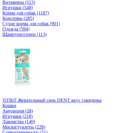
Витамины (113)
Игрушки (548)
Корма для собак (1187)
Консервы (285)
Сухие корма для собак (901)
Одежда (594)
Шампуни/спреи (113)
TiTBiT Жевательный снек DENT вкус говядины
Кошки
Амуниция (28)
Игрушки (218)
Лакомства (149)
Миски/туалеты (228)
Сумки/переноски (71)