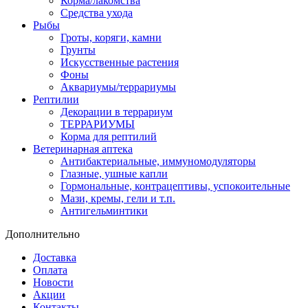
Корма/лакомства
Средства ухода
Рыбы
Гроты, коряги, камни
Грунты
Искусственные растения
Фоны
Аквариумы/террариумы
Рептилии
Декорации в террариум
ТЕРРАРИУМЫ
Корма для рептилий
Ветеринарная аптека
Антибактериальные, иммуномодуляторы
Глазные, ушные капли
Гормональные, контрацептивы, успокоительные
Мази, кремы, гели и т.п.
Антигельминтики
Дополнительно
Доставка
Оплата
Новости
Акции
Контакты