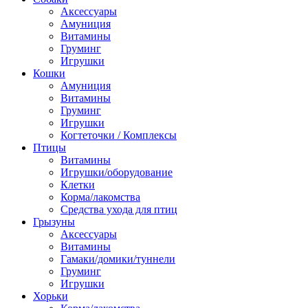
Аксессуары
Амуниция
Витамины
Груминг
Игрушки
Кошки
Амуниция
Витамины
Груминг
Игрушки
Когтеточки / Комплексы
Птицы
Витамины
Игрушки/оборудование
Клетки
Корма/лакомства
Средства ухода для птиц
Грызуны
Аксессуары
Витамины
Гамаки/домики/туннели
Груминг
Игрушки
Хорьки