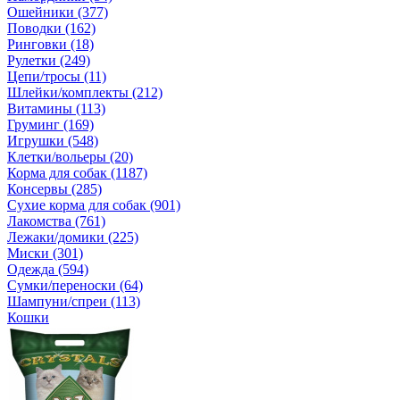
Ошейники (377)
Поводки (162)
Ринговки (18)
Рулетки (249)
Цепи/тросы (11)
Шлейки/комплекты (212)
Витамины (113)
Груминг (169)
Игрушки (548)
Клетки/вольеры (20)
Корма для собак (1187)
Консервы (285)
Сухие корма для собак (901)
Лакомства (761)
Лежаки/домики (225)
Миски (301)
Одежда (594)
Сумки/переноски (64)
Шампуни/спреи (113)
Кошки