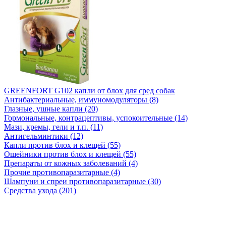
GREENFORT G102 капли от блох для сред собак
Антибактериальные, иммуномодуляторы (8)
Глазные, ушные капли (20)
Гормональные, контрацептивы, успокоительные (14)
Мази, кремы, гели и т.п. (11)
Антигельминтики (12)
Капли против блох и клещей (55)
Ошейники против блох и клещей (55)
Препараты от кожных заболеваний (4)
Прочие противопаразитарные (4)
Шампуни и спреи противопаразитарные (30)
Средства ухода (201)