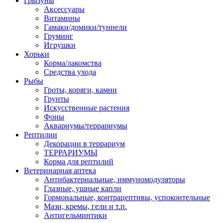
Грызуны
Аксессуары
Витамины
Гамаки/домики/туннели
Груминг
Игрушки
Хорьки
Корма/лакомства
Средства ухода
Рыбы
Гроты, коряги, камни
Грунты
Искусственные растения
Фоны
Аквариумы/террариумы
Рептилии
Декорации в террариум
ТЕРРАРИУМЫ
Корма для рептилий
Ветеринарная аптека
Антибактериальные, иммуномодуляторы
Глазные, ушные капли
Гормональные, контрацептивы, успокоительные
Мази, кремы, гели и т.п.
Антигельминтики