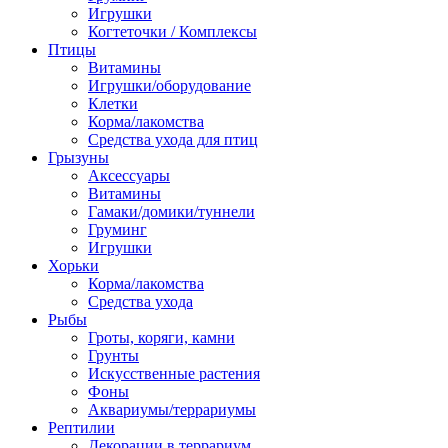
Игрушки
Когтеточки / Комплексы
Птицы
Витамины
Игрушки/оборудование
Клетки
Корма/лакомства
Средства ухода для птиц
Грызуны
Аксессуары
Витамины
Гамаки/домики/туннели
Груминг
Игрушки
Хорьки
Корма/лакомства
Средства ухода
Рыбы
Гроты, коряги, камни
Грунты
Искусственные растения
Фоны
Аквариумы/террариумы
Рептилии
Декорации в террариум