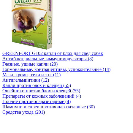
GREENFORT G102 капли от блох для сред собак
Антибактериальные, иммуномодуляторы (8)
Глазные, ушные капли (20)
Гормональные, контрацептивы, успокоительные (14)
Мази, кремы, гели и т.п. (11)
Антигельминтики (12)
Капли против блох и клещей (55)
Ошейники против блох и клещей (55)
Препараты от кожных заболеваний (4)
Прочие противопаразитарные (4)
Шампуни и спреи противопаразитарные (30)
Средства ухода (201)