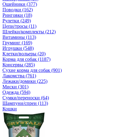
Ошейники (377)
Поводки (162)
Ринговки (18)
Рулетки (249)
Цепи/тросы (11)
Шлейки/комплекты (212)
Витамины (113)
Груминг (169)
Игрушки (548)
Клетки/вольеры (20)
Корма для собак (1187)
Консервы (285)
Сухие корма для собак (901)
Лакомства (761)
Лежаки/домики (225)
Миски (301)
Одежда (594)
Сумки/переноски (64)
Шампуни/спреи (113)
Кошки