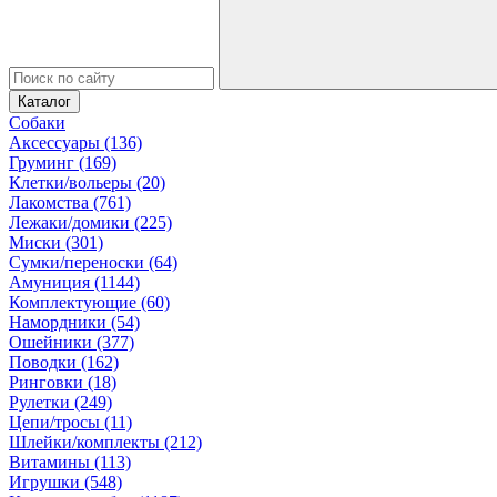
Каталог
Собаки
Аксессуары (136)
Груминг (169)
Клетки/вольеры (20)
Лакомства (761)
Лежаки/домики (225)
Миски (301)
Сумки/переноски (64)
Амуниция (1144)
Комплектующие (60)
Намордники (54)
Ошейники (377)
Поводки (162)
Ринговки (18)
Рулетки (249)
Цепи/тросы (11)
Шлейки/комплекты (212)
Витамины (113)
Игрушки (548)