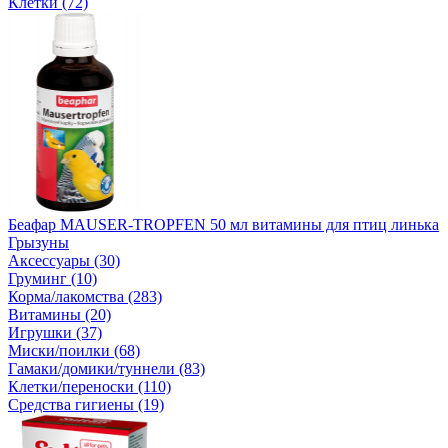
Клетки (72)
Беафар MAUSER-TROPFEN 50 мл витамины для птиц линька
Грызуны
Аксессуары (30)
Груминг (10)
Корма/лакомства (283)
Витамины (20)
Игрушки (37)
Миски/поилки (68)
Гамаки/домики/туннели (83)
Клетки/переноски (110)
Средства гигиены (19)