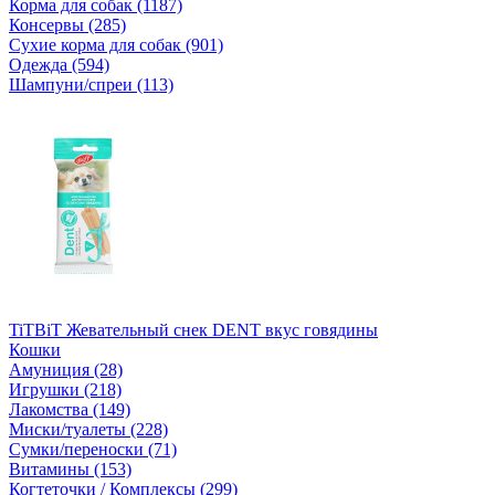
Корма для собак (1187)
Консервы (285)
Сухие корма для собак (901)
Одежда (594)
Шампуни/спреи (113)
TiTBiT Жевательный снек DENT вкус говядины
Кошки
Амуниция (28)
Игрушки (218)
Лакомства (149)
Миски/туалеты (228)
Сумки/переноски (71)
Витамины (153)
Когтеточки / Комплексы (299)