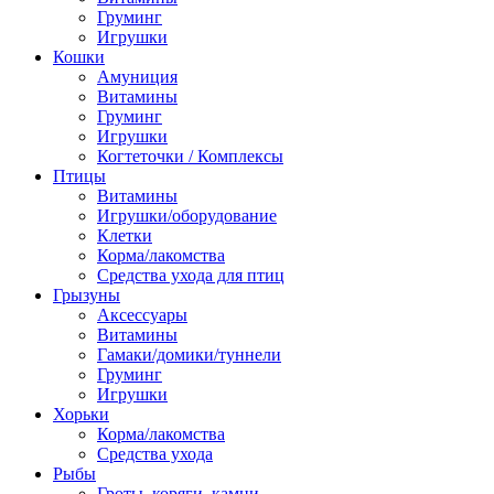
Груминг
Игрушки
Кошки
Амуниция
Витамины
Груминг
Игрушки
Когтеточки / Комплексы
Птицы
Витамины
Игрушки/оборудование
Клетки
Корма/лакомства
Средства ухода для птиц
Грызуны
Аксессуары
Витамины
Гамаки/домики/туннели
Груминг
Игрушки
Хорьки
Корма/лакомства
Средства ухода
Рыбы
Гроты, коряги, камни