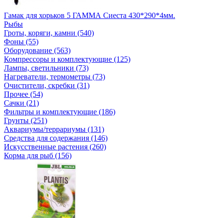
Гамак для хорьков 5 ГАММА Сиеста 430*290*4мм.
Рыбы
Гроты, коряги, камни (540)
Фоны (55)
Оборудование (563)
Компрессоры и комплектующие (125)
Лампы, светильники (73)
Нагреватели, термометры (73)
Очистители, скребки (31)
Прочее (54)
Сачки (21)
Фильтры и комплектующие (186)
Грунты (251)
Аквариумы/террариумы (131)
Средства для содержания (146)
Искусственные растения (260)
Корма для рыб (156)