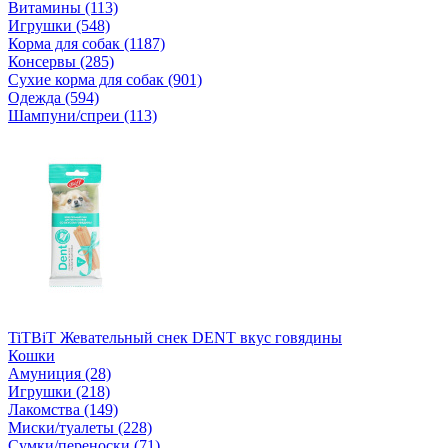
Витамины (113)
Игрушки (548)
Корма для собак (1187)
Консервы (285)
Сухие корма для собак (901)
Одежда (594)
Шампуни/спреи (113)
TiTBiT Жевательный снек DENT вкус говядины
Кошки
Амуниция (28)
Игрушки (218)
Лакомства (149)
Миски/туалеты (228)
Сумки/переноски (71)