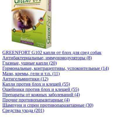
GREENFORT G102 капли от блох для сред собак
Антибактериальные, иммуномодуляторы (8)
Глазные, ушные капли (20)
Гормональные, контрацептивы, успокоительные (14)
Мази, кремы, гели и т.п. (11)
Антигельминтики (12)
Капли против блох и клещей (55)
Ошейники против блох и клещей (55)
Препараты от кожных заболеваний (4)
Прочие противопаразитарные (4)
Шампуни и спреи противопаразитарные (30)
Средства ухода (201)