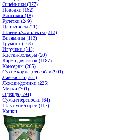
Ошейники (377)
Поводки (162)
Ринговки (18)
Рулетки (249)
Цепи/тросы (11)
Шлейки/комплекты (212)
Витамины (113)
Груминг (169)
Игрушки (548)
Клетки/вольеры (20)
Корма для собак (1187)
Консервы (285)
Сухие корма для собак (901)
Лакомства (761)
Лежаки/домики (225)
Миски (301)
Одежда (594)
Сумки/переноски (64)
Шампуни/спреи (113)
Кошки