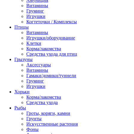
Амуниция
Витамины
Груминг
Игрушки
Когтеточки / Комплексы
Птицы
Витамины
Игрушки/оборудование
Клетки
Корма/лакомства
Средства ухода для птиц
Грызуны
Аксессуары
Витамины
Гамаки/домики/туннели
Груминг
Игрушки
Хорьки
Корма/лакомства
Средства ухода
Рыбы
Гроты, коряги, камни
Грунты
Искусственные растения
Фоны