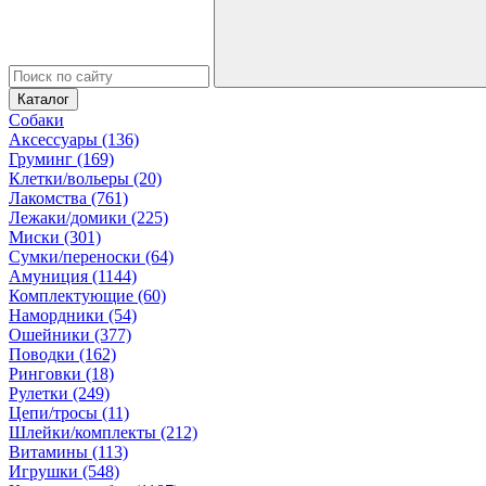
Каталог
Собаки
Аксессуары (136)
Груминг (169)
Клетки/вольеры (20)
Лакомства (761)
Лежаки/домики (225)
Миски (301)
Сумки/переноски (64)
Амуниция (1144)
Комплектующие (60)
Намордники (54)
Ошейники (377)
Поводки (162)
Ринговки (18)
Рулетки (249)
Цепи/тросы (11)
Шлейки/комплекты (212)
Витамины (113)
Игрушки (548)