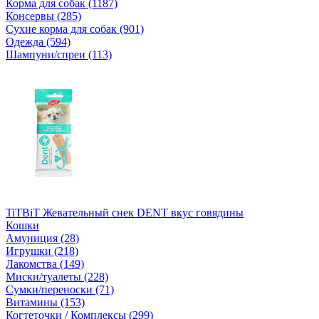
Корма для собак (1187)
Консервы (285)
Сухие корма для собак (901)
Одежда (594)
Шампуни/спреи (113)
TiTBiT Жевательный снек DENT вкус говядины
Кошки
Амуниция (28)
Игрушки (218)
Лакомства (149)
Миски/туалеты (228)
Сумки/переноски (71)
Витамины (153)
Когтеточки / Комплексы (299)