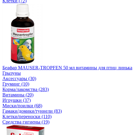
Клетки (72)
Беафар MAUSER-TROPFEN 50 мл витамины для птиц линька
Грызуны
Аксессуары (30)
Груминг (10)
Корма/лакомства (283)
Витамины (20)
Игрушки (37)
Миски/поилки (68)
Гамаки/домики/туннели (83)
Клетки/переноски (110)
Средства гигиены (19)