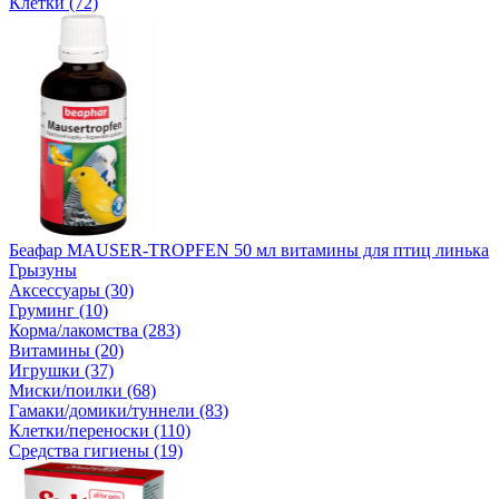
Клетки (72)
Беафар MAUSER-TROPFEN 50 мл витамины для птиц линька
Грызуны
Аксессуары (30)
Груминг (10)
Корма/лакомства (283)
Витамины (20)
Игрушки (37)
Миски/поилки (68)
Гамаки/домики/туннели (83)
Клетки/переноски (110)
Средства гигиены (19)