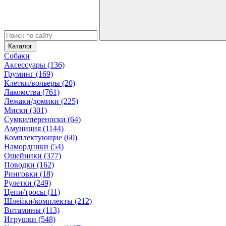
Каталог
Собаки
Аксессуары (136)
Груминг (169)
Клетки/вольеры (20)
Лакомства (761)
Лежаки/домики (225)
Миски (301)
Сумки/переноски (64)
Амуниция (1144)
Комплектующие (60)
Намордники (54)
Ошейники (377)
Поводки (162)
Ринговки (18)
Рулетки (249)
Цепи/тросы (11)
Шлейки/комплекты (212)
Витамины (113)
Игрушки (548)