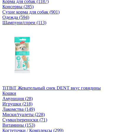
Корма для собак (1187)
Консервы (285)
Сухие корма для собак (901)
Одежда (594)
Шампуни/спреи (113)
TiTBiT Жевательный снек DENT вкус говядины
Кошки
Амуниция (28)
Игрушки (218)
Лакомства (149)
Миски/туалеты (228)
Сумки/переноски (71)
Витамины (153)
Когтеточки / Комплексы (299)